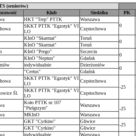
TS (seniorów)
jscowość
Klub
Siedziba
PK
wa
HKT "Trep" PTTK
Warszawa
0
SKKT PTTK "Egzotyk" VI
chowa
Częstochowa
LO
KInO "Skarmat"
Toruń
0
KInO "Skarmat"
Toruń
n
KInO "Prego"
Szczecin
0
KInO "Neptun"
Gdańsk
oniów
indywidualnie
Dzierżoniów
0
"Certus"
Gdańsk
SKKT PTTK "Egzotyk" VI
chowa
Częstochowa
LO
-25
SKKT PTTK "Egzotyk" VI
owice Śl.
Częstochowa
LO
Koło PTTK nr 107
wa
Warszawa
"Pielgrzym"
-25
wa
MKInO
Warszawa
GKT "Cyrkino"
Gliwice
-25
GKT "Cyrkino"
Gliwice
wa
indywidualnie
Warszawa