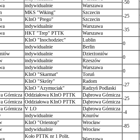
-50
wa
indywidualnie
Warszawa
n
MKS "Wiking"
Szczecin
-25
n
KInO "Prego"
Szczecin
wa
indywidualnie
Warszawa
-35
wa
HKT "Trep" PTTK
Warszawa
KInO "Inochodziec"
Lublin
0
indywidualnie
Berlin
oniów
indywidualnie
Dzierżoniów
0
w
indywidualnie
Rzeszów
wa
indywidualnie
Warszawa
0
KInO "Skarmat"
Toruń
KInO "Skróty"
Radom
-27
KInO "Azymuciak"
Radzyń Podlaski
a Górnicza
Oddziałowa KInO PTTK
Dąbrowa Górnicza
-25
a Górnicza
Oddziałowa KInO PTTK
Dąbrowa Górnicza
a Górnicza
V LO
Dąbrowa Górnicza
-4
w
indywidualnie
Knurów
w
KInO "Orientop"
Wrocław
-85
w
indywidualnie
Wrocław
Koło PTTK nr 1 Polit.
wa
Warszawa