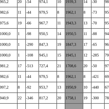
965,2
20
-54
974,1
10
1939,3
14
-30
98
982,6
11
-44
979,5
8
1962,1
8
-73
95
975,6
19
-66
967,7
11
1943,3
13
-70
95
1000,0
1
-98
950,5
14
1950,5
11
-88
94
1000,0
1
-290
847,3
19
1847,3
17
-65
96
1000,0
1
-108
945,1
15
1945,1
12
-285
79
981,2
17
-513
727,4
21
1708,6
20
-50
97
982,6
11
-44
979,5
8
1962,1
8
-421
69
997,2
8
-92
953,7
13
1950,9
10
-440
67
940,9
22
-346
817,2
20
1758,1
19
-300
78