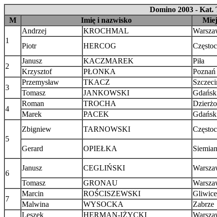
Domino 2003 - Kat. 
M
Imię i nazwisko
Mie
Andrzej
KROCHMAL
Warsza
1
Piotr
HERCOG
Często
Janusz
KACZMAREK
Piła
2
Krzysztof
PŁONKA
Poznań
Przemysław
TKACZ
Szczeci
3
Tomasz
JANKOWSKI
Gdańsk
Roman
TROCHA
Dzierż
4
Marek
PACEK
Gdańsk
Zbigniew
TARNOWSKI
Często
5
Gerard
OPIEŁKA
Siemian
Janusz
CEGLIŃSKI
Warsza
6
Tomasz
GRONAU
Warsza
Marcin
ROŚCISZEWSKI
Gliwice
7
Malwina
WYSOCKA
Zabrze
Leszek
HERMAN-IŻYCKI
Warsza