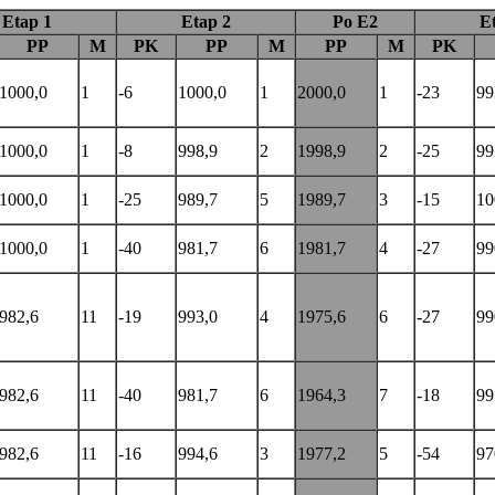
Etap 1
Etap 2
Po E2
E
PP
M
PK
PP
M
PP
M
PK
1000,0
1
-6
1000,0
1
2000,0
1
-23
99
1000,0
1
-8
998,9
2
1998,9
2
-25
99
1000,0
1
-25
989,7
5
1989,7
3
-15
10
1000,0
1
-40
981,7
6
1981,7
4
-27
99
982,6
11
-19
993,0
4
1975,6
6
-27
99
982,6
11
-40
981,7
6
1964,3
7
-18
99
982,6
11
-16
994,6
3
1977,2
5
-54
97