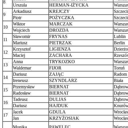
8
Urszula
HERMAN-IŻYCKA
Warsza
Arkadiusz
KREJCZY
Szczeci
9
Piotr
POŻYCZKA
Szczeci
Wiktor
MARCZAK
Warsza
10
Wojciech
DROZDA
Warsza
Sławomir
FRYNAS
Lublin
11
Mariusz
PIETRZAK
Berlin
Krzysztof
LIGIENZA
Dzierż
12
Maciej
ZACHARA
Rzeszó
Anna
TRYKOZKO
Warsza
13
Waldemar
FIJOR
Toruń
Dariusz
ZAJĄC
Radom
14
Ireneusz
SZYNDLARZ
Biała
Przemysław
BIERNAT
Dąbrow
15
Radosław
BIERNAT
Dąbrow
Tadeusz
DULIAS
Dąbrow
16
Dariusz
HAJDUK
Knuró
Jacek
GDULA
Wrocła
17
Jan
KRZYŻOSIAK
Wrocła
Monika
PAWELEC
Warsza