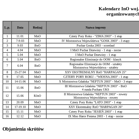
Kalendarz InO woj
organizowanyc
L.p.
Data
Rodzaj
Nazwa imprezy
1
11.01
MnO
Cztery Pory Roku - "ZIMA 2003" - 1 etap
2
7-9.03
MnO
IV Mistrzostwa Województwa "GOSK 2003" - 3 etapy
3
9.03
BnO
Puchar Goska 2003 - scorelauf
4
4.04
MnO
I MnO Puchar Drzewiny - 1 etap - nocne
5
5.04
MnO
I MnO Puchar Drzewiny - 1 etap
6
5.04
BnO
Regionalne Eliminacje do OOM - klasyk
Regionalne Eliminacje do OOM - sztafety
7
6.04
BnO
Mistrzostwa Województwa - sztafety
8
25-27.04
MnO
XXV EKSTREMALNY RnO "HARPAGAN 25"
9
17.05
MnO
CZTERY PORY ROKU - "WIOSNA 2003" - 1 etap
10
14-15.06
MnO
X Mistrzostwa Gdańska "NEPTUN 2003" - MnO - 3 etapy
III Mistrzostwa Gdańska "NEPTUN 2003" - BnO
11
15.06
BnO
4 runda Pucharu UKS
II Mistrzostwa Gdańska "NEPTUN 2003" - rowery
12
15.06
RJnO
Mistrzostwa Województwa - rowery
13
20.09
MnO
Cztery Pory Roku "LATO 2003" - 1 etap
14
17-19.10
MnO
XXV Ekstremalny RnO "HARPAGAN 26"
15
15.11
MnO
Cztery Pory Roku "JESIEŃ 2003" - 1 etap
16
12.12
MnO
IX Mno Harce Prezesa 2003 - 1 etap - nocne
Objanienia skrótów