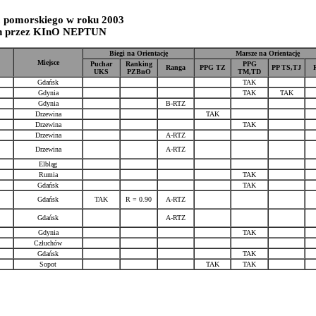
. pomorskiego w roku 2003
h przez KInO NEPTUN
Biegi na Orientację
Marsze na Orientację
Miejsce
Puchar
Ranking
PPG
Ranga
PPG TZ
PP TS,TJ
UKS
PZBnO
TM,TD
Gdańsk
TAK
Gdynia
TAK
TAK
Gdynia
B-RTZ
Drzewina
TAK
Drzewina
TAK
Drzewina
A-RTZ
Drzewina
A-RTZ
Elbląg
Rumia
TAK
Gdańsk
TAK
Gdańsk
TAK
R = 0.90
A-RTZ
Gdańsk
A-RTZ
Gdynia
TAK
Człuchów
Gdańsk
TAK
Sopot
TAK
TAK