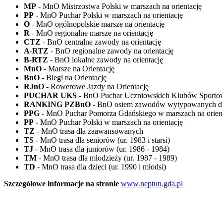
MP
- MnO Mistrzostwa Polski w marszach na orientację
PP
- MnO Puchar Polski w marszach na orientację
O
- MnO ogólnopolskie marsze na orientację
R
- MnO regionalne marsze na orientację
CTZ
- BnO centralne zawody na orientację
A-RTZ
- BnO regionalne zawody na orientację
B-RTZ
- BnO lokalne zawody na orientację
MnO
- Marsze na Orientację
BnO
- Biegi na Orientację
RJnO
- Rowerowe Jazdy na Orientację
PUCHAR UKS
- BnO Puchar Uczniowskich Klubów Sportowy
RANKING PZBnO
- BnO osiem zawodów wytypowanych do
PPG
- MnO Puchar Pomorza Gdańskiego w marszach na orien
PP
- MnO Puchar Polski w marszach na orientację
TZ
- MnO trasa dla zaawansowanych
TS
- MnO trasa dla seniorów (ur. 1983 i starsi)
TJ
- MnO trasa dla juniorów (ur. 1986 - 1984)
TM
- MnO trasa dla młodzieży (ur. 1987 - 1989)
TD
- MnO trasa dla dzieci (ur. 1990 i młodsi)
Szczegółowe informacje na stronie
www.neptun.gda.pl