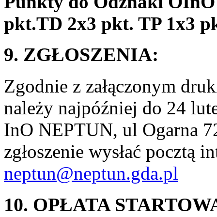
Punkty do Odznaki OInO 
pkt.TD 2x3 pkt. TP 1x3 p
9. ZGŁOSZENIA:
Zgodnie z załączonym druk
należy najpóźniej do 24 lu
InO NEPTUN, ul Ogarna 72
zgłoszenie wysłać pocztą in
neptun@neptun.gda.pl
10. OPŁATA STARTOW