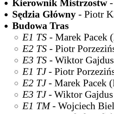
Kierownik Mistrzostw
-
Sędzia Główny
- Piotr 
Budowa Tras
E1 TS
- Marek Pacek 
E2 TS
- Piotr Porzeziń
E3 TS
- Wiktor Gajdus
E1 TJ
- Piotr Porzeziń
E2 TJ
- Marek Pacek (
E3 TJ
- Wiktor Gajdus
E1 TM
- Wojciech Biel