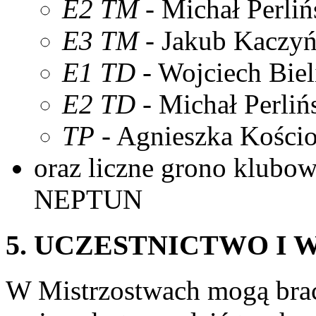
E2 TM
- Michał Perliń
E3 TM
- Jakub Kaczyń
E1 TD
- Wojciech Biel
E2 TD
- Michał Perliń
TP
- Agnieszka Kości
oraz liczne grono klubo
NEPTUN
5. UCZESTNICTWO I 
W Mistrzostwach mogą brać 