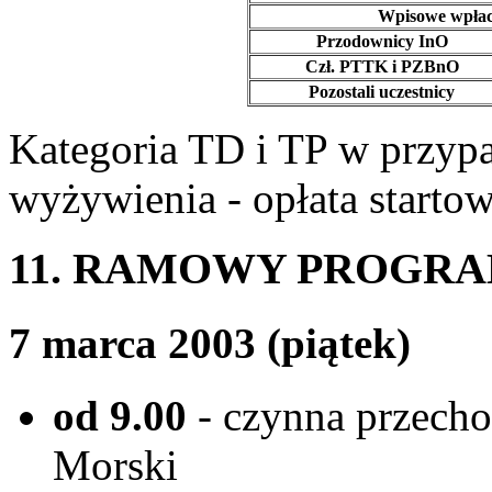
Wpisowe wpłac
Przodownicy InO
Czł. PTTK i PZBnO
Pozostali uczestnicy
Kategoria TD i TP w przypa
wyżywienia - opłata starto
11. RAMOWY PROGRA
7 marca 2003 (piątek)
od 9.00
- czynna przech
Morski