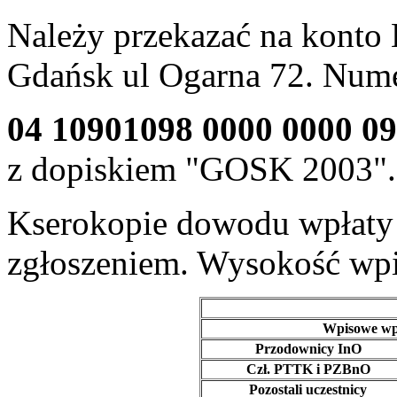
Należy przekazać na kont
Gdańsk ul Ogarna 72. Nume
04 10901098 0000 0000 0
z dopiskiem "GOSK 2003".
Kserokopie dowodu wpłaty 
zgłoszeniem. Wysokość wp
Wpisowe wpł
Przodownicy InO
Czł. PTTK i PZBnO
Pozostali uczestnicy