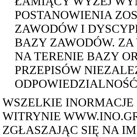
ŁAMIĄCY WYŻEJ WY
POSTANOWIENIA ZO
ZAWODÓW I DYSCYP
BAZY ZAWODÓW. ZA 
NA TERENIE BAZY O
PRZEPISÓW NIEZALE
ODPOWIEDZIALNOŚĆ
WSZELKIE INORMACJE
WITRYNIE WWW.INO.GR
ZGŁASZAJĄC SIĘ NA I