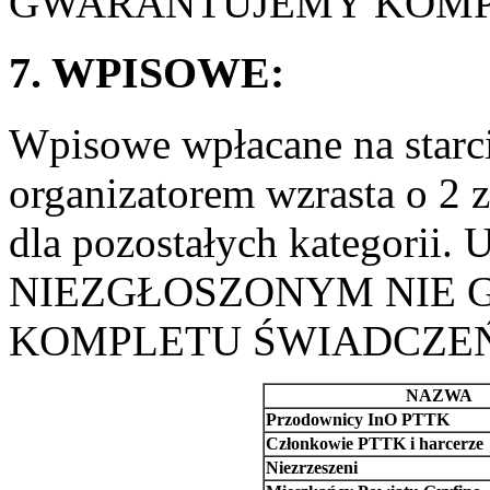
GWARANTUJEMY KOMP
7. WPISOWE:
Wpisowe wpłacane na starci
organizatorem wzrasta o 2 z
dla pozostałych kategor
NIEZGŁOSZONYM NIE
KOMPLETU ŚWIADCZEŃ
NAZWA
Przodownicy InO PTTK
Członkowie PTTK i harcerze
Niezrzeszeni