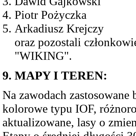
Dawid Gajkowski
Piotr Pożyczka
Arkadiusz Krejczy
oraz pozostali członk
"WIKING".
9. MAPY I TEREN:
Na zawodach zastosowane b
kolorowe typu IOF, różnor
aktualizowane, lasy o zmien
Etapy o średniej długości 