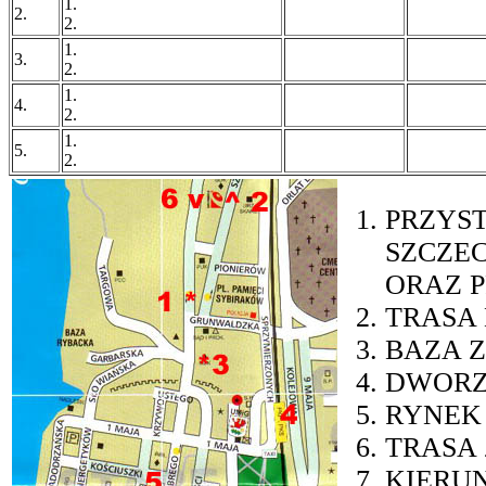
1.
2.
2.
1.
3.
2.
1.
4.
2.
1.
5.
2.
PRZYST
SZCZE
ORAZ 
TRASA 
BAZA 
DWORZE
RYNEK 
TRASA 
KIERUN