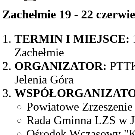
Zachełmie 19 - 22 czerwie
TERMIN I MIEJSCE:
1
Zachełmie
ORGANIZATOR:
PTTK 
Jelenia Góra
WSPÓŁORGANIZATO
Powiatowe Zrzeszenie
Rada Gminna LZS w J
Ośrodek Wczasowy "K