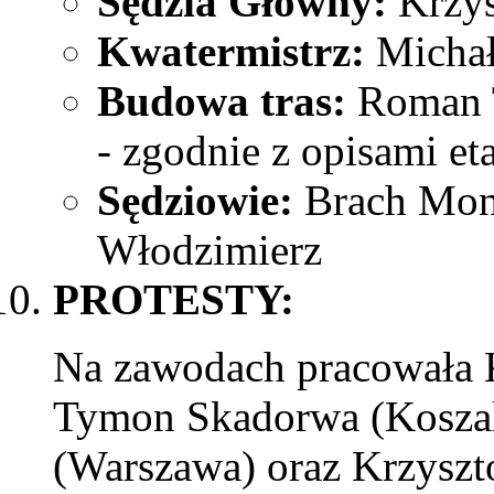
Sędzia Główny:
Krzys
Kwatermistrz:
Michał
Budowa tras:
Roman T
- zgodnie z opisami et
Sędziowie:
Brach Moni
Włodzimierz
PROTESTY:
Na zawodach pracowała 
Tymon Skadorwa (Koszal
(Warszawa) oraz Krzyszt