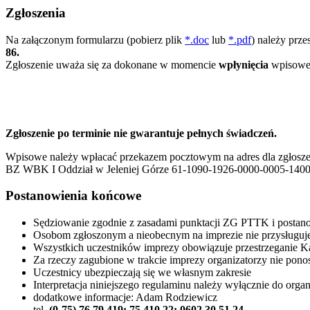
Zgłoszenia
Na załączonym formularzu (pobierz plik
*.doc
lub
*.pdf
) należy prz
86.
Zgłoszenie uważa się za dokonane w momencie
wpłynięcia
wpisowe
Zgłoszenie po terminie nie gwarantuje pełnych świadczeń.
Wpisowe należy wpłacać przekazem pocztowym na adres dla zgłoszeń
BZ WBK I Oddział w Jeleniej Górze 61-1090-1926-0000-0005-1400-
Postanowienia końcowe
Sędziowanie zgodnie z zasadami punktacji ZG PTTK i posta
Osobom zgłoszonym a nieobecnym na imprezie nie przysługu
Wszystkich uczestników imprezy obowiązuje przestrzeganie Ka
Za rzeczy zagubione w trakcie imprezy organizatorzy nie pono
Uczestnicy ubezpieczają się we własnym zakresie
Interpretacja niniejszego regulaminu należy wyłącznie do orga
dodatkowe informacje: Adam Rodziewicz
tel.
(0-75) 76 79 419; 75 410 22; 0602 30 51 24,