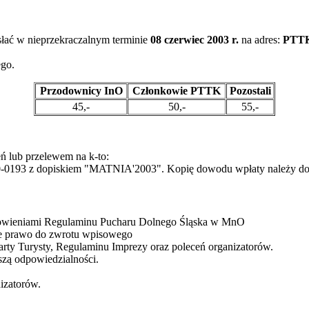
esłać w nieprzekraczalnym terminie
08 czerwiec 2003 r.
na adres:
PTTK 
go.
Przodownicy InO
Członkowie PTTK
Pozostali
45,-
50,-
55,-
 lub przelewem na k-to:
0193 z dopiskiem "MATNIA'2003". Kopię dowodu wpłaty należy dołą
nowieniami Regulaminu Pucharu Dolnego Śląska w MnO
je prawo do zwrotu wpisowego
rty Turysty, Regulaminu Imprezy oraz poleceń organizatorów.
szą odpowiedzialności.
nizatorów.