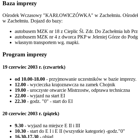
Baza imprezy
Ośrodek Wczasowy "KARŁOWICZÓWKA" w Zachełmiu. Ośrodek położon
w Zachełmiu. Dojazd do bazy:
autobusem MZK nr 18 z Cieplic Śl. Zdr. Do Zachełmia lub Przes
autobusem MZK nr 4 z dworca PKP w Jeleniej Górze do Podgórz
własnym transportem wg. mapki.
Program imprezy
19 czerwiec 2003 r. (czwartek)
od 10.00-18.00
- przyjmowanie uczestników w bazie imprezy.
12.00
- wycieczka krajoznawcza na zamek Chojnik
19.00
- uroczyste otwarcie Mistrzostw, odprawa techniczna
22.00
- wyjazd na start EI
22.30
- godz. "0" - start do EI
20 czerwiec 2003 r. (piątek)
9.30
- wyjazd na miejsce E II i III
10.30
- start do E I i E II (wszystkie kategorie) -godz."0"
16.30-17.30
- obiad