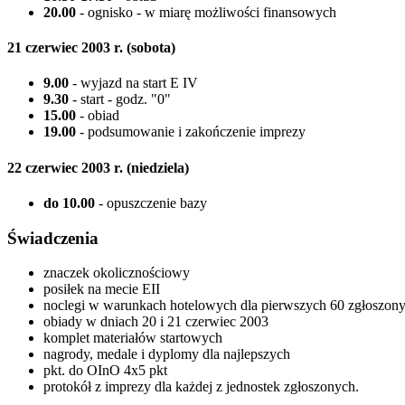
20.00
- ognisko - w miarę możliwości finansowych
21 czerwiec 2003 r. (sobota)
9.00
- wyjazd na start E IV
9.30
- start - godz. "0"
15.00
- obiad
19.00
- podsumowanie i zakończenie imprezy
22 czerwiec 2003 r. (niedziela)
do 10.00
- opuszczenie bazy
Świadczenia
znaczek okolicznościowy
posiłek na mecie EII
noclegi w warunkach hotelowych dla pierwszych 60 zgłoszonyc
obiady w dniach 20 i 21 czerwiec 2003
komplet materiałów startowych
nagrody, medale i dyplomy dla najlepszych
pkt. do OInO 4x5 pkt
protokół z imprezy dla każdej z jednostek zgłoszonych.