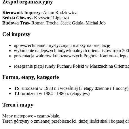
Zespół organizacyjny
Kierownik Imprezy
- Adam Rodziewicz
Sędzia Główny
- Krzysztof Ligienza
Budowa Tras
- Roman Trocha, Jacek Gdula, Michał Job
Cel imprezy
upowszechnianie turystycznych marszy na orientację
wyłonienie najlepszych indywidualnych orientalistów roku 20
prezentacja walorów krajoznawczych Pogórza Karkonoskiego
ˇ
rozegranie piątej rundy Pucharu Polski w Marszach na Orientac
Forma, etapy, kategorie
TS
- urodzeni w 1983 r. i wcześniej (3 etapy dzienne i 1 nocny)
TJ
- urodzeni w 1984 - 1986 r. (etapy jw.)
Teren i mapy
Mapy nietypowe - czarno-białe.
Teren górzysty o zmiennej przebieżności, dużej ilości skał i bogatej d