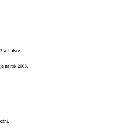
03 w Polsce
ję na rok 2003.
rożni.