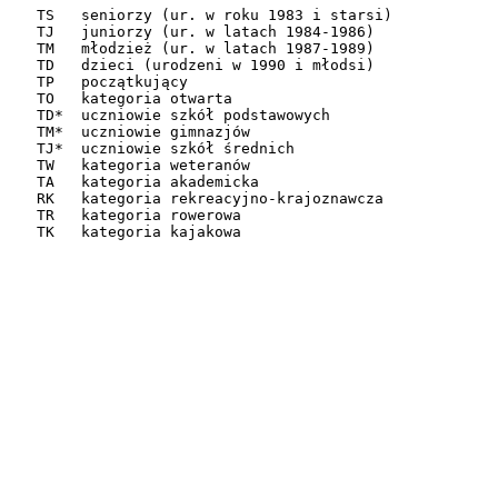
TS   seniorzy (ur. w roku 1983 i starsi)

TJ   juniorzy (ur. w latach 1984-1986)

TM   młodzież (ur. w latach 1987-1989)

TD   dzieci (urodzeni w 1990 i młodsi)

TP   początkujący

TO   kategoria otwarta

TD*  uczniowie szkół podstawowych

TM*  uczniowie gimnazjów

TJ*  uczniowie szkół średnich

TW   kategoria weteranów

TA   kategoria akademicka

RK   kategoria rekreacyjno-krajoznawcza

TR   kategoria rowerowa
