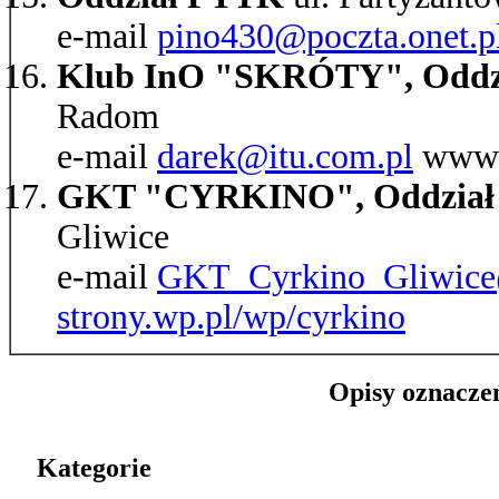
e-mail
pino430@poczta.onet.p
Klub InO "SKRÓTY", Oddz
Radom
e-mail
darek@itu.com.pl
www
GKT "CYRKINO", Oddział P
Gliwice
e-mail
GKT_Cyrkino_Gliwice@
strony.wp.pl/wp/cyrkino
Opisy oznacze
Kategorie