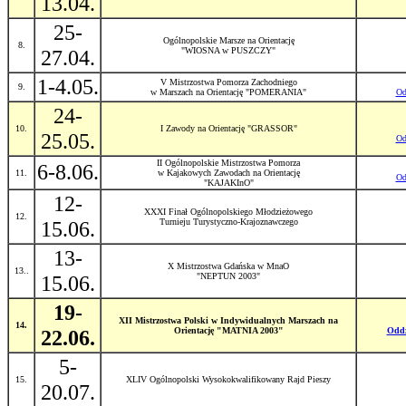
13.04.
25-
Ogólnopolskie Marsze na Orientację
8.
27.04.
"WIOSNA w PUSZCZY"
1-4.05.
V Mistrzostwa Pomorza Zachodniego
9.
w Marszach na Orientację "POMERANIA"
Od
24-
10.
I Zawody na Orientację "GRASSOR"
25.05.
Od
II Ogólnopolskie Mistrzostwa Pomorza
6-8.06.
11.
w Kajakowych Zawodach na Orientację
Od
"KAJAKInO"
12-
XXXI Finał Ogólnopolskiego Młodzieżowego
12.
15.06.
Turnieju Turystyczno-Krajoznawczego
13-
X Mistrzostwa Gdańska w MnaO
13..
15.06.
"NEPTUN 2003"
19-
XII Mistrzostwa Polski w Indywidualnych Marszach na
14.
22.06.
Orientację "MATNIA 2003"
Oddz
5-
15.
XLIV Ogólnopolski Wysokokwalifikowany Rajd Pieszy
20.07.