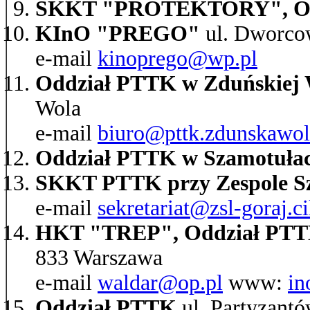
SKKT "PROTEKTORY", Od
KInO "PREGO"
ul. Dworcow
e-mail
kinoprego@wp.pl
Oddział PTTK w Zduńskiej 
Wola
e-mail
biuro@pttk.zdunskawol
Oddział PTTK w Szamotuła
SKKT PTTK przy Zespole Sz
e-mail
sekretariat@zsl-goraj.ci
HKT "TREP", Oddział PTTK
833 Warszawa
e-mail
waldar@op.pl
www:
in
Oddział PTTK
ul. Partyzantó