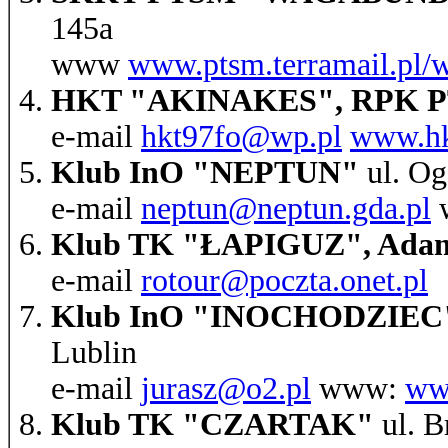
145a
www
www.ptsm.terramail.pl/
HKT "AKINAKES", RPK 
e-mail
hkt97fo@wp.pl
www.hk
Klub InO "NEPTUN"
ul. Og
e-mail
neptun@neptun.gda.pl
Klub TK "ŁAPIGUZ", Adam
e-mail
rotour@poczta.onet.pl
Klub InO "INOCHODZIEC",
Lublin
e-mail
jurasz@o2.pl
www:
www
Klub TK "CZARTAK"
ul. B