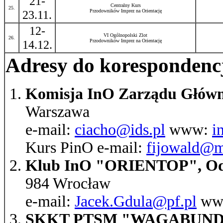
21-
Centralny Kurs
25.
23.11.
Przodowników Imprez na Orientację
12-
VI Ogólnopolski Zlot
26.
14.12.
Przodowników Imprez na Orientację
Adresy do korespondenc
Komisja InO Zarządu Głów
Warszawa
e-mail:
ciacho@ids.pl
www:
i
Kurs PinO e-mail:
fijowald@me
Klub InO "ORIENTOP", Od
984 Wrocław
e-mail:
Jacek.Gdula@pf.pl
ww
SKKT PTSM "WAGABUN