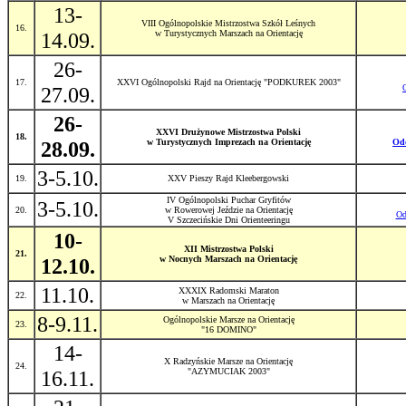
13-
VIII Ogólnopolskie Mistrzostwa Szkół Leśnych
16.
14.09.
w Turystycznych Marszach na Orientację
26-
17.
XXVI Ogólnopolski Rajd na Orientację "PODKUREK 2003"
27.09.
26-
XXVI Drużynowe Mistrzostwa Polski
18.
28.09.
w Turystycznych Imprezach na Orientację
Od
3-5.10.
19.
XXV Pieszy Rajd Kleebergowski
IV Ogólnopolski Puchar Gryfitów
3-5.10.
20.
w Rowerowej Jeździe na Orientację
Od
V Szczecińskie Dni Orienteeringu
10-
XII Mistrzostwa Polski
21.
12.10.
w Nocnych Marszach na Orientację
11.10.
XXXIX Radomski Maraton
22.
w Marszach na Orientację
8-9.11.
Ogólnopolskie Marsze na Orientację
23.
"16 DOMINO"
14-
X Radzyńskie Marsze na Orientację
24.
16.11.
"AZYMUCIAK 2003"