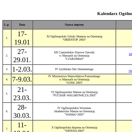
Kalendarz Ogólno
L.p.
Data
Nazwa imprezy
17-
XI Ogólnopolski Górski Maraton na Orientację
1.
19.01
"ORIENTOP 2003"
27-
XII Czarnieńskie Zimowe Zawody
SK
2.
w Marszach na Orientację
29.01.
"CZARZIMnO"
1-2.03.
3.
IV Gryfińskie Dni Orienteeringu
Od
IV Mistrzostwa Województwa Pomorskiego
7-9.03.
4.
w Marszach na Orientację
"GOSK 2003"
21-
VI Ogólnopolskie Marsze na Orientację
5.
23.03.
"PUCHAR WAGAROWICZA 2003"
28-
IV Ogólnopolskie Wiosenne
6.
Akademickie Marsze na Orientację
30.03.
"WAMnO 2003"
11-
X Ogólnopolska Impreza na Orientację
7.
"WIOSNA 2003"