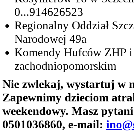
0...914626523
Regionalny Oddział Szcz
Narodowej 49a
Komendy Hufców ZHP i
zachodniopomorskim
Nie zwlekaj, wystartuj w 
Zapewnimy dzieciom atra
weekendowy. Masz pytani
0501036860, e-mail:
ino@s