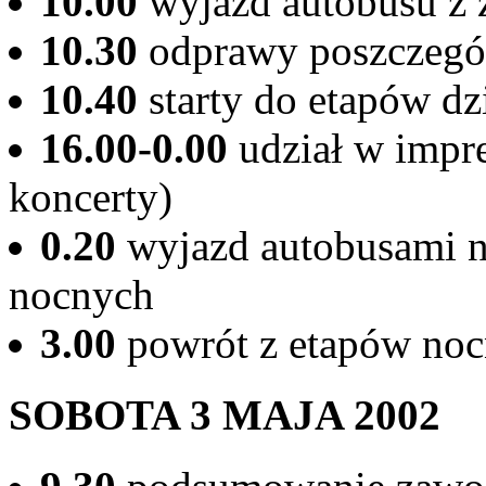
10.00
wyjazd autobusu z 
10.30
odprawy poszczegól
10.40
starty do etapów d
16.00-0.00
udział w impr
koncerty)
0.20
wyjazd autobusami n
nocnych
3.00
powrót z etapów no
SOBOTA 3 MAJA 2002