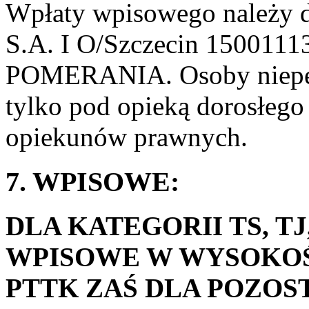
Wpłaty wpisowego należy d
S.A. I O/Szczecin 150011
POMERANIA. Osoby niepełn
tylko pod opieką dorosłego
opiekunów prawnych.
7. WPISOWE:
DLA KATEGORII TS, T
WPISOWE W WYSOKOŚC
PTTK ZAŚ DLA POZOS