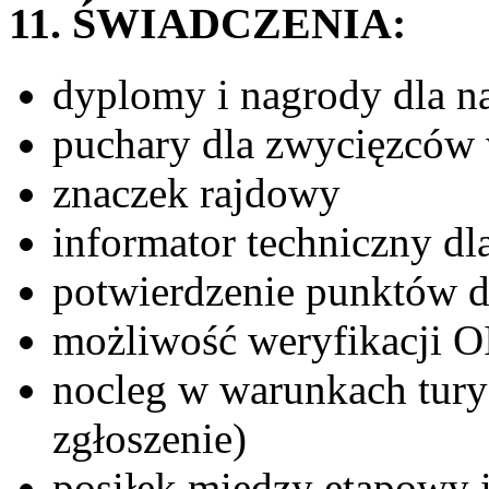
11. ŚWIADCZENIA:
dyplomy i nagrody dla n
puchary dla zwycięzców 
znaczek rajdowy
informator techniczny dl
potwierdzenie punktów
możliwość weryfikacji 
nocleg w warunkach tury
zgłoszenie)
posiłek między etapowy 