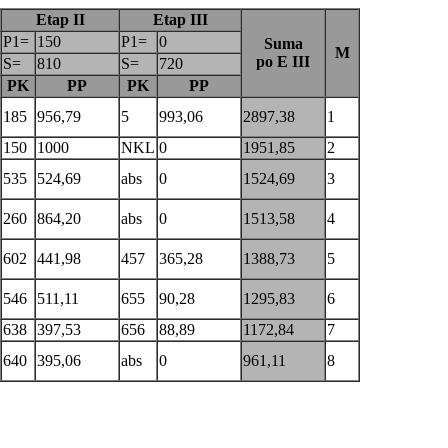
Etap II
Etap III
P1=
150
P1=
0
Suma
M
po E III
S=
810
S=
720
PK
PP
PK
PP
185
956,79
5
993,06
2897,38
1
150
1000
NKL
0
1951,85
2
535
524,69
abs
0
1524,69
3
260
864,20
abs
0
1513,58
4
602
441,98
457
365,28
1388,73
5
546
511,11
655
90,28
1295,83
6
638
397,53
656
88,89
1172,84
7
640
395,06
abs
0
961,11
8