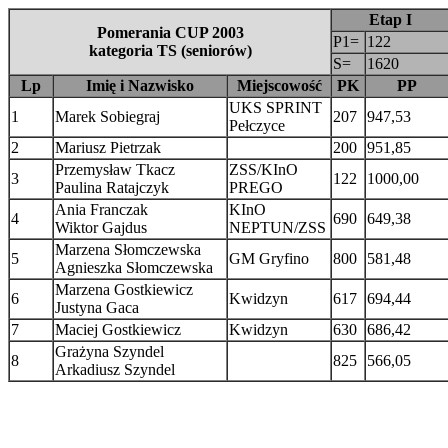
Etap I
Pomerania CUP 2003
P1=
122
kategoria TS (seniorów)
S=
1620
Lp
Imię i Nazwisko
Miejscowość
PK
PP
UKS SPRINT
1
Marek Sobiegraj
207
947,53
Pełczyce
2
Mariusz Pietrzak
200
951,85
Przemysław Tkacz
ZSS/KInO
3
122
1000,00
Paulina Ratajczyk
PREGO
Ania Franczak
KInO
4
690
649,38
Wiktor Gajdus
NEPTUN/ZSS
Marzena Słomczewska
5
GM Gryfino
800
581,48
Agnieszka Słomczewska
Marzena Gostkiewicz
6
Kwidzyn
617
694,44
Justyna Gaca
7
Maciej Gostkiewicz
Kwidzyn
630
686,42
Grażyna Szyndel
8
825
566,05
Arkadiusz Szyndel