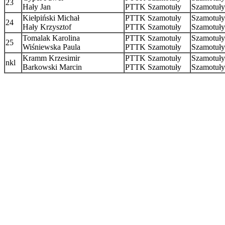
23
Hały Jan
PTTK Szamotuły
Szamotuły
Kiełpiński Michał
PTTK Szamotuły
Szamotuły
24
Hały Krzysztof
PTTK Szamotuły
Szamotuły
Tomalak Karolina
PTTK Szamotuły
Szamotuły
25
Wiśniewska Paula
PTTK Szamotuły
Szamotuły
Kramm Krzesimir
PTTK Szamotuły
Szamotuły
nkl
Barkowski Marcin
PTTK Szamotuły
Szamotuły