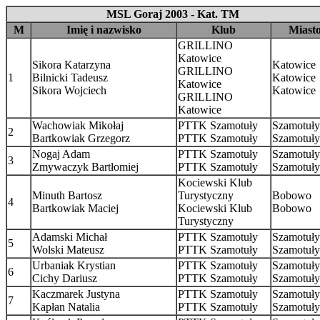
MSL Goraj 2003 - Kat. TM
M
Imię i nazwisko
Klub
Miast
GRILLINO
Katowice
Sikora Katarzyna
Katowice
GRILLINO
1
Bilnicki Tadeusz
Katowice
Katowice
Sikora Wojciech
Katowice
GRILLINO
Katowice
Wachowiak Mikołaj
PTTK Szamotuły
Szamotuły
2
Bartkowiak Grzegorz
PTTK Szamotuły
Szamotuły
Nogaj Adam
PTTK Szamotuły
Szamotuły
3
Zmywaczyk Bartłomiej
PTTK Szamotuły
Szamotuły
Kociewski Klub
Minuth Bartosz
Turystyczny
Bobowo
4
Bartkowiak Maciej
Kociewski Klub
Bobowo
Turystyczny
Adamski Michał
PTTK Szamotuły
Szamotuły
5
Wolski Mateusz
PTTK Szamotuły
Szamotuły
Urbaniak Krystian
PTTK Szamotuły
Szamotuły
6
Cichy Dariusz
PTTK Szamotuły
Szamotuły
Kaczmarek Justyna
PTTK Szamotuły
Szamotuły
7
Kapłan Natalia
PTTK Szamotuły
Szamotuły