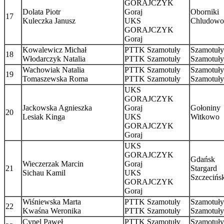
GORAJCZYK
Dolata Piotr
Goraj
Oborniki
17
Kuleczka Janusz
UKS
Chludowo
GORAJCZYK
Goraj
Kowalewicz Michał
PTTK Szamotuły
Szamotuły
18
Włodarczyk Natalia
PTTK Szamotuły
Szamotuły
Wachowiak Natalia
PTTK Szamotuły
Szamotuły
19
Tomaszewska Roma
PTTK Szamotuły
Szamotuły
UKS
GORAJCZYK
Jackowska Agnieszka
Goraj
Gołoniny
20
Lesiak Kinga
UKS
Witkowo
GORAJCZYK
Goraj
UKS
GORAJCZYK
Gdańsk
Wieczerzak Marcin
Goraj
21
Stargard
Sichau Kamil
UKS
Szczecińs
GORAJCZYK
Goraj
Wiśniewska Marta
PTTK Szamotuły
Szamotuły
22
Kwaśna Weronika
PTTK Szamotuły
Szamotuły
Cypel Paweł
PTTK Szamotuły
Szamotuły