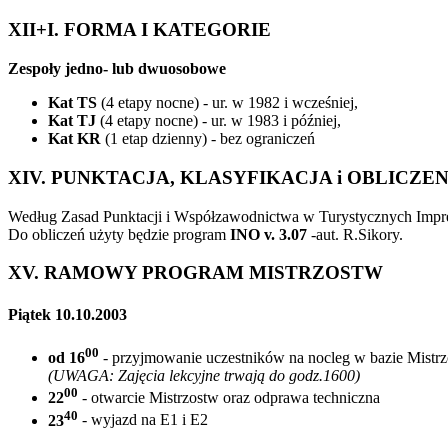
XII+I. FORMA I KATEGORIE
Zespoły jedno- lub dwuosobowe
Kat TS
(4 etapy nocne) - ur. w 1982 i wcześniej,
Kat TJ
(4 etapy nocne) - ur. w 1983 i później,
Kat KR
(1 etap dzienny) - bez ograniczeń
XIV. PUNKTACJA, KLASYFIKACJA i OBLICZEN
Według Zasad Punktacji i Współzawodnictwa w Turystycznych Impre
Do obliczeń użyty będzie program
INO v. 3.07
-aut. R.Sikory.
XV. RAMOWY PROGRAM MISTRZOSTW
Piątek 10.10.2003
00
od 16
- przyjmowanie uczestników na nocleg w bazie Mistr
(UWAGA: Zajęcia lekcyjne trwają do godz.1600)
00
22
- otwarcie Mistrzostw oraz odprawa techniczna
40
23
- wyjazd na E1 i E2