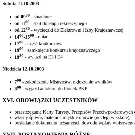
Sobota 11.10.2003
00
od 09
- śniadanie
00
od 11
- start do etapu rekreacyjnego
30
od 12
- wycieczki do Elektrowni i Izby Krajoznawczej
00
00
14
-15
- obiad
00
17
- część konkursowa
00
19
- zamknięcie konkursu krajoznawczego
30
19
- wyjazd na E3 i E4
Niedziela 12.10.2003
00
7
- zakończenie Mistrzostw, ogłoszenie wyników
00
8
- wyjazd autokaru do Pionek PKP
XVI. OBOWIĄZKI UCZESTNIKÓW
przestrzeganie Karty Turysty, Przepisów Przeciwpo-żarowy
własny śpiwór, materac i miękkie obuwie (noclegi w szkole),
posiadanie dokumentu tożsamości, dowodu wpłaty wpisowego o
XVII. POSTANOWIENIA RÓŻNE