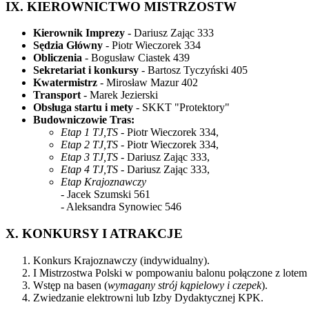
IX. KIEROWNICTWO MISTRZOSTW
Kierownik Imprezy
- Dariusz Zając 333
Sędzia Główny
- Piotr Wieczorek 334
Obliczenia
- Bogusław Ciastek 439
Sekretariat i konkursy
- Bartosz Tyczyński 405
Kwatermistrz
- Mirosław Mazur 402
Transport
- Marek Jezierski
Obsługa startu i mety
- SKKT "Protektory"
Budowniczowie Tras:
Etap 1 TJ,TS
- Piotr Wieczorek 334,
Etap 2 TJ,TS
- Piotr Wieczorek 334,
Etap 3 TJ,TS
- Dariusz Zając 333,
Etap 4 TJ,TS
- Dariusz Zając 333,
Etap Krajoznawczy
- Jacek Szumski 561
- Aleksandra Synowiec 546
X. KONKURSY I ATRAKCJE
Konkurs Krajoznawczy (indywidualny).
I Mistrzostwa Polski w pompowaniu balonu połączone z lotem
Wstęp na basen (
wymagany strój kąpielowy i czepek
).
Zwiedzanie elektrowni lub Izby Dydaktycznej KPK.