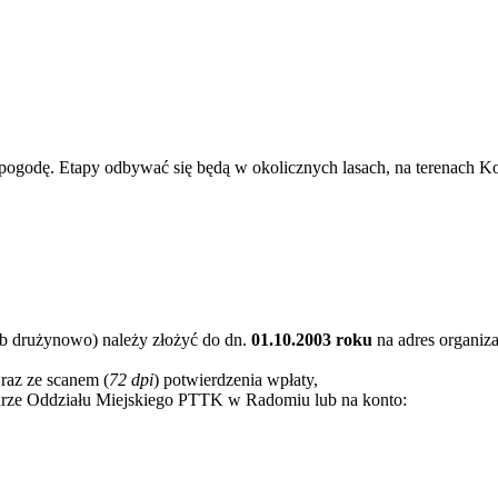
pogodę. Etapy odbywać się będą w okolicznych lasach, na terenach K
ub drużynowo) należy złożyć do dn.
01.10.2003 roku
na adres organiz
raz ze scanem (
72 dpi
) potwierdzenia wpłaty,
urze Oddziału Miejskiego PTTK w Radomiu lub na konto: