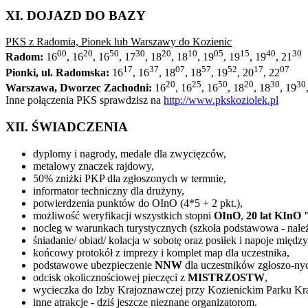
XI. DOJAZD DO BAZY
PKS z Radomia, Pionek lub Warszawy do Kozienic
00
20
50
30
20
10
05
15
40
30
Radom:
16
, 16
, 16
, 17
, 18
, 18
, 19
, 19
, 19
, 21
17
37
07
57
52
17
07
Pionki, ul. Radomska:
16
, 16
, 18
, 18
, 19
, 20
, 22
20
25
50
20
30
30
Warszawa, Dworzec Zachodni:
16
, 16
, 16
, 18
, 18
, 19
Inne połączenia PKS sprawdzisz na
http://www.pkskoziolek.pl
XII. ŚWIADCZENIA
dyplomy i nagrody, medale dla zwycięzców,
metalowy znaczek rajdowy,
50% zniżki PKP dla zgłoszonych w termnie,
informator techniczny dla drużyny,
potwierdzenia punktów do OInO (4*5 + 2 pkt.),
możliwość weryfikacji wszystkich stopni
OInO
,
20 lat KIn
nocleg w warunkach turystycznych (szkoła podstawowa - należ
śniadanie/ obiad/ kolacja w sobotę oraz posiłek i napoje między
końcowy protokół z imprezy i komplet map dla uczestnika,
podstawowe ubezpieczenie
NNW
dla uczestników zgłoszo-nyc
odcisk okolicznościowej pieczęci z
MISTRZOSTW
,
wycieczka do Izby Krajoznawczej przy Kozienickim Parku Kr
inne atrakcje - dziś jeszcze nieznane organizatorom.