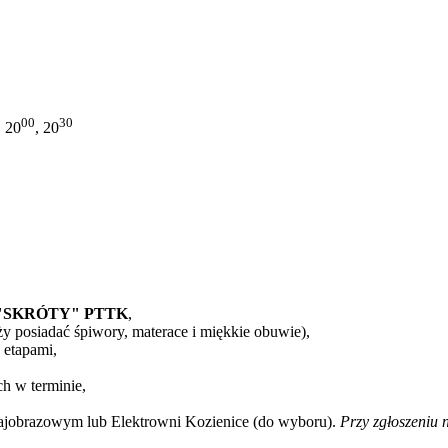
00
30
, 20
, 20
O "SKRÓTY" PTTK
,
y posiadać śpiwory, materace i miękkie obuwie),
 etapami,
h w terminie,
ajobrazowym lub Elektrowni Kozienice (do wyboru).
Przy zgłoszeniu 