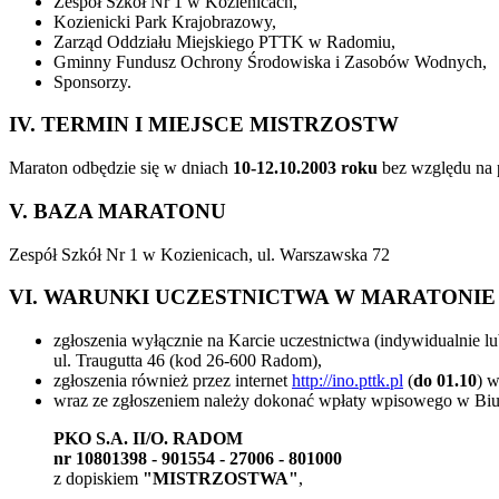
Zespół Szkół Nr 1 w Kozienicach,
Kozienicki Park Krajobrazowy,
Zarząd Oddziału Miejskiego PTTK w Radomiu,
Gminny Fundusz Ochrony Środowiska i Zasobów Wodnych,
Sponsorzy.
IV. TERMIN I MIEJSCE MISTRZOSTW
Maraton odbędzie się w dniach
10-12.10.2003 roku
bez względu na 
V. BAZA MARATONU
Zespół Szkół Nr 1 w Kozienicach, ul. Warszawska 72
VI. WARUNKI UCZESTNICTWA W MARATONIE
zgłoszenia wyłącznie na Karcie uczestnictwa (indywidualnie l
ul. Traugutta 46 (kod 26-600 Radom),
zgłoszenia również przez internet
http://ino.pttk.pl
(
do 01.10
) w
wraz ze zgłoszeniem należy dokonać wpłaty wpisowego w Bi
PKO S.A. II/O. RADOM
nr 10801398 - 901554 - 27006 - 801000
z dopiskiem
"MISTRZOSTWA"
,