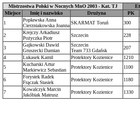
Mistrzostwa Polski w Nocnych MnO 2003 - Kat. TJ
Et
Miejsce
Imię i nazwisko
Drużyna
PK
Popławska Anna
1
SKARMAT Toruń
300
Cierzniakowska Joanna
Krejczy Arkadiusz
2
Szczecin
228
Pożyczka Piotr
Gajkowski Dawid
Szczecin
3
207
Gruszecki Damian
Team 733 Gdańsk
4
Lukasek Kamil
Protektory Kozienice
1210
Kucharski Artur
5
Protektory Kozienice
1100
Markiewicz Sebastian
Forystek Radek
6
Protektory Kozienice
1180
Frączak Stasiek
Kowalczyk Marcin
7
Protektory Kozienice
1330
Jakóbiak Mateusz