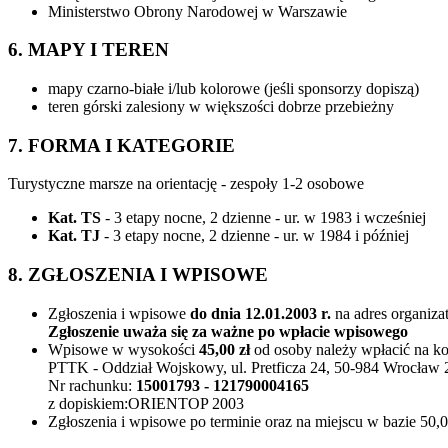
Ministerstwo Obrony Narodowej w Warszawie
6. MAPY I TEREN
mapy czarno-białe i/lub kolorowe (jeśli sponsorzy dopiszą)
teren górski zalesiony w większości dobrze przebieżny
7. FORMA I KATEGORIE
Turystyczne marsze na orientację - zespoły 1-2 osobowe
Kat. TS
- 3 etapy nocne, 2 dzienne - ur. w 1983 i wcześniej
Kat. TJ
- 3 etapy nocne, 2 dzienne - ur. w 1984 i później
8. ZGŁOSZENIA I WPISOWE
Zgłoszenia i wpisowe
do dnia 12.01.2003 r.
na adres organiza
Zgłoszenie uważa się za ważne po wpłacie wpisowego
Wpisowe w wysokości
45,00 zł
od osoby należy wpłacić na ko
PTTK - Oddział Wojskowy, ul. Pretficza 24, 50-984 Wrocław 
Nr rachunku:
15001793 - 121790004165
z dopiskiem:ORIENTOP 2003
Zgłoszenia i wpisowe po terminie oraz na miejscu w bazie 50,0