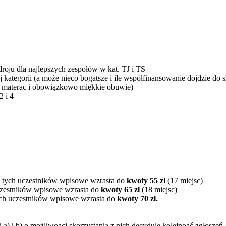
roju dla najlepszych zespołów w kat. TJ i TS
kategorii (a może nieco bogatsze i ile współfinansowanie dojdzie do 
, materac i obowiązkowo miękkie obuwie)
2 i 4
la tych uczestników wpisowe wzrasta do
kwoty 55 zł
(17 miejsc)
uczestników wpisowe wzrasta do
kwoty 65 zł
(18 miejsc)
tych uczestników wpisowe wzrasta do
kwoty 70 zł.
 a) i b) o możliwoąci skorzystania z nich decyduje kolejnoąć zgłosze