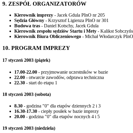
9. ZESPÓŁ ORGANIZATORÓW
Kierownik imprezy
- Jacek Gdula PInO nr 205
Sędzia Główny
- Krzysztof Ligienza PInO nr 301
Budowa tras
- Daniel Kotschy, Jacek Gdula
Kierownik zespołu sędziów Startu i Mety
- Kalikst Sobczyńs
Kierownik Biura Obliczeniowego
- Michał Włodarczyk PInO
10. PROGRAM IMPREZY
17 styczeń 2003 (piątek)
17.00-22.00
- przyjmowanie uczestników w bazie
22.00
- otwarcie zawodów, odprawa techniczna
22.30
- start do etapu 1
18 styczeń 2003 (sobota)
8.30
- godzina "0" dla etapów dziennych 2 i 3
16.30-17.30
- ciepły posiłek w bazie imprezy
20.00
- godzina "0" dla etapów nocnych 4 i 5
19 styczeń 2003 (niedziela)