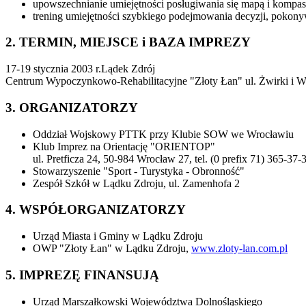
upowszechnianie umiejętności posługiwania się mapą i kompas
trening umiejętności szybkiego podejmowania decyzji, pokony
2. TERMIN, MIEJSCE i BAZA IMPREZY
17-19 stycznia 2003 r.Lądek Zdrój
Centrum Wypoczynkowo-Rehabilitacyjne "Złoty Łan" ul. Żwirki i W
3. ORGANIZATORZY
Oddział Wojskowy PTTK przy Klubie SOW we Wrocławiu
Klub Imprez na Orientację "ORIENTOP"
ul. Pretficza 24, 50-984 Wrocław 27, tel. (0 prefix 71) 365-37-
Stowarzyszenie "Sport - Turystyka - Obronność"
Zespół Szkół w Lądku Zdroju, ul. Zamenhofa 2
4. WSPÓŁORGANIZATORZY
Urząd Miasta i Gminy w Lądku Zdroju
OWP "Złoty Łan" w Lądku Zdroju,
www.zloty-lan.com.pl
5. IMPREZĘ FINANSUJĄ
Urząd Marszałkowski Województwa Dolnośląskiego