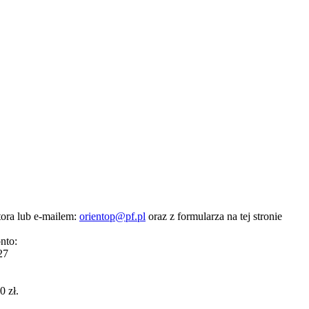
tora lub e-mailem:
orientop@pf.pl
oraz z formularza na tej stronie
nto:
27
0 zł.