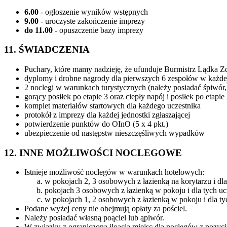
6.00
- ogłoszenie wyników wstępnych
9.00
- uroczyste zakończenie imprezy
do 11.00
- opuszczenie bazy imprezy
11. ŚWIADCZENIA
Puchary, które mamy nadzieję, że ufunduje Burmistrz Lądka Zd
dyplomy i drobne nagrody dla pierwszych 6 zespołów w każdej 
2 noclegi w warunkach turystycznych (należy posiadać śpiwór
gorący posiłek po etapie 3 oraz ciepły napój i posiłek po etapie 
komplet materiałów startowych dla każdego uczestnika
protokół z imprezy dla każdej jednostki zgłaszającej
potwierdzenie punktów do OInO (5 x 4 pkt.)
ubezpieczenie od następstw nieszczęśliwych wypadków
12. INNE MOŻLIWOŚCI NOCLEGOWE
Istnieje możliwość noclegów w warunkach hotelowych:
w pokojach 2, 3 osobowych z łazienką na korytarzu i d
pokojach 3 osobowych z łazienką w pokoju i dla tych 
w pokojach 1, 2 osobowych z łazienką w pokoju i dla 
Podane wyżej ceny nie obejmują opłaty za pościel.
Należy posiadać własną poąciel lub ąpiwór.
W związku z ograniczoną iloącią miejsc dla noclegów z pozycji