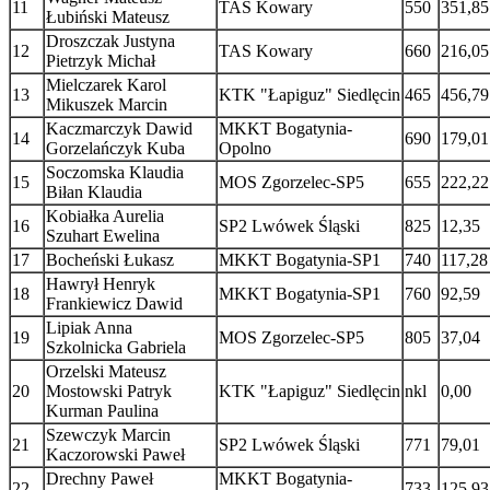
11
TAS Kowary
550
351,85
Łubiński Mateusz
Droszczak Justyna
12
TAS Kowary
660
216,05
Pietrzyk Michał
Mielczarek Karol
13
KTK "Łapiguz" Siedlęcin
465
456,79
Mikuszek Marcin
Kaczmarczyk Dawid
MKKT Bogatynia-
14
690
179,01
Gorzelańczyk Kuba
Opolno
Soczomska Klaudia
15
MOS Zgorzelec-SP5
655
222,22
Biłan Klaudia
Kobiałka Aurelia
16
SP2 Lwówek Śląski
825
12,35
Szuhart Ewelina
17
Bocheński Łukasz
MKKT Bogatynia-SP1
740
117,28
Hawrył Henryk
18
MKKT Bogatynia-SP1
760
92,59
Frankiewicz Dawid
Lipiak Anna
19
MOS Zgorzelec-SP5
805
37,04
Szkolnicka Gabriela
Orzelski Mateusz
20
Mostowski Patryk
KTK "Łapiguz" Siedlęcin
nkl
0,00
Kurman Paulina
Szewczyk Marcin
21
SP2 Lwówek Śląski
771
79,01
Kaczorowski Paweł
Drechny Paweł
MKKT Bogatynia-
22
733
125,93