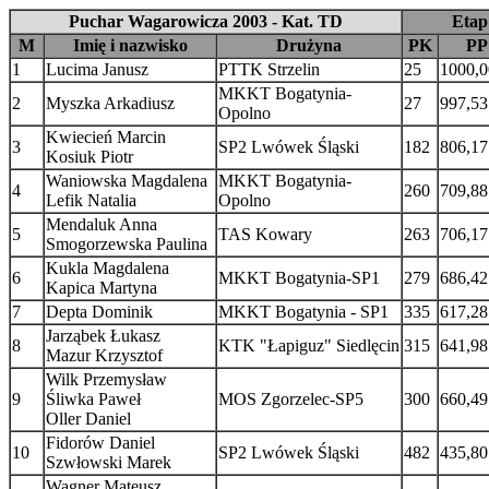
Puchar Wagarowicza 2003 - Kat. TD
Etap
M
Imię i nazwisko
Drużyna
PK
PP
1
Lucima Janusz
PTTK Strzelin
25
1000,0
MKKT Bogatynia-
2
Myszka Arkadiusz
27
997,53
Opolno
Kwiecień Marcin
3
SP2 Lwówek Śląski
182
806,17
Kosiuk Piotr
Waniowska Magdalena
MKKT Bogatynia-
4
260
709,88
Lefik Natalia
Opolno
Mendaluk Anna
5
TAS Kowary
263
706,17
Smogorzewska Paulina
Kukla Magdalena
6
MKKT Bogatynia-SP1
279
686,42
Kapica Martyna
7
Depta Dominik
MKKT Bogatynia - SP1
335
617,28
Jarząbek Łukasz
8
KTK "Łapiguz" Siedlęcin
315
641,98
Mazur Krzysztof
Wilk Przemysław
9
Śliwka Paweł
MOS Zgorzelec-SP5
300
660,49
Oller Daniel
Fidorów Daniel
10
SP2 Lwówek Śląski
482
435,80
Szwłowski Marek
Wagner Mateusz