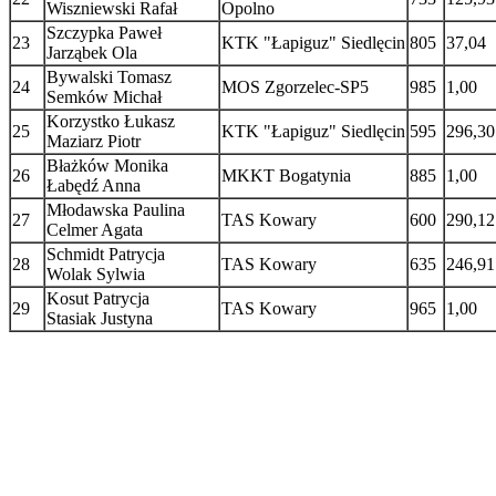
Wiszniewski Rafał
Opolno
Szczypka Paweł
23
KTK "Łapiguz" Siedlęcin
805
37,04
Jarząbek Ola
Bywalski Tomasz
24
MOS Zgorzelec-SP5
985
1,00
Semków Michał
Korzystko Łukasz
25
KTK "Łapiguz" Siedlęcin
595
296,30
Maziarz Piotr
Błażków Monika
26
MKKT Bogatynia
885
1,00
Łabędź Anna
Młodawska Paulina
27
TAS Kowary
600
290,12
Celmer Agata
Schmidt Patrycja
28
TAS Kowary
635
246,91
Wolak Sylwia
Kosut Patrycja
29
TAS Kowary
965
1,00
Stasiak Justyna