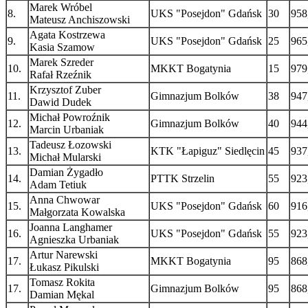
Marek Wróbel
8.
UKS "Posejdon" Gdańsk
30
958
Mateusz Anchiszowski
Agata Kostrzewa
9.
UKS "Posejdon" Gdańsk
25
965
Kasia Szamow
Marek Szreder
10.
MKKT Bogatynia
15
979
Rafał Rzeźnik
Krzysztof Zuber
11.
Gimnazjum Bolków
38
947
Dawid Dudek
Michał Powroźnik
12.
Gimnazjum Bolków
40
944
Marcin Urbaniak
Tadeusz Łozowski
13.
KTK "Łapiguz" Siedlęcin
45
937
Michał Mularski
Damian Żygadło
14.
PTTK Strzelin
55
923
Adam Tetiuk
Anna Chwowar
15.
UKS "Posejdon" Gdańsk
60
916
Małgorzata Kowalska
Joanna Langhamer
16.
UKS "Posejdon" Gdańsk
55
923
Agnieszka Urbaniak
Artur Narewski
17.
MKKT Bogatynia
95
868
Łukasz Pikulski
Tomasz Rokita
17.
Gimnazjum Bolków
95
868
Damian Mękal