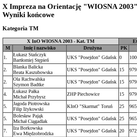
X Impreza na Orientację "WIOSNA 2003
Wyniki końcowe
Kategoria TM
X InO WIOSNA 2003 - Kat. TM
E
M
Imię i nazwisko
Drużyna
PK
Łukasz Stańczyk
1.
UKS "Posejdon" Gdańsk
0
100
Bartłomiej Stępień
Blanka Balicka
2.
UKS "Posejdon" Gdańsk
15
979
Beata Kaszubowska
Ola Rachwalska
2.
UKS "Posejdon" Gdańsk
15
979
Szymon Badtke
Łukasz Pałka
4.
ZHP Piechowice
15
979
Michał Przybysz
Jagoda Piotrowska
5.
KInO "Skarmat" Toruń
25
965
Filip Iżykowski
Bolesław Pająk
5.
UKS "Posejdon" Gdańsk
25
965
Michał Ciągadlak
Iza Borkowska
7.
UKS "Posejdon" Gdańsk
20
972
Ewa Międzobrodzka