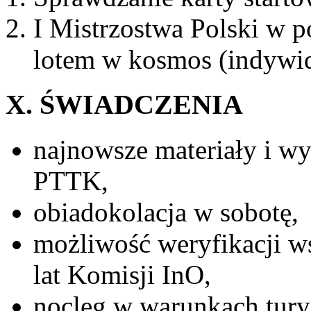
I Mistrzostwa Polski w 
lotem w kosmos (indywid
X. ŚWIADCZENIA
najnowsze materiały i 
PTTK,
obiadokolacja w sobotę,
możliwość weryfikacji w
lat Komisji InO,
nocleg w warunkach tury