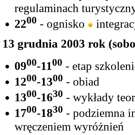
regulaminach turystyczn
00
22
- ognisko
integrac
13 grudnia 2003 rok (sobo
00
00
09
-11
- etap szkolen
00
00
12
-13
- obiad
00
30
13
-16
- wykłady teo
00
30
17
-18
- podziemna im
wręczeniem wyróżnień