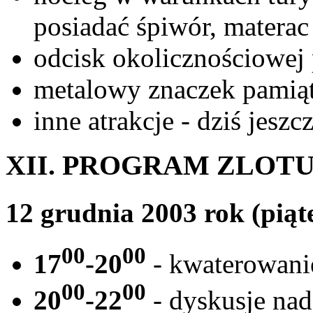
posiadać śpiwór, materac
odcisk okolicznościowej 
metalowy znaczek pamią
inne atrakcje - dziś jesz
XII. PROGRAM ZLOT
12 grudnia 2003 rok (piąt
00
00
17
-20
- kwaterowani
00
00
20
-22
- dyskusje nad