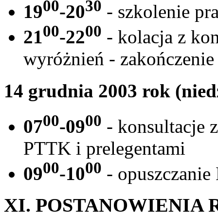
00
30
19
-20
- szkolenie pr
00
00
21
-22
- kolacja z ko
wyróżnień - zakończenie 
14 grudnia 2003 rok (nied
00
00
07
-09
- konsultacje 
PTTK i prelegentami
00
00
09
-10
- opuszczanie
XI. POSTANOWIENIA