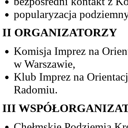
bezpośredni kontakt z 
popularyzacja podziemny
II ORGANIZATORZY
Komisja Imprez na Orie
w Warszawie,
Klub Imprez na Orient
Radomiu.
III WSPÓŁORGANIZA
Chełmskie Podziemia K