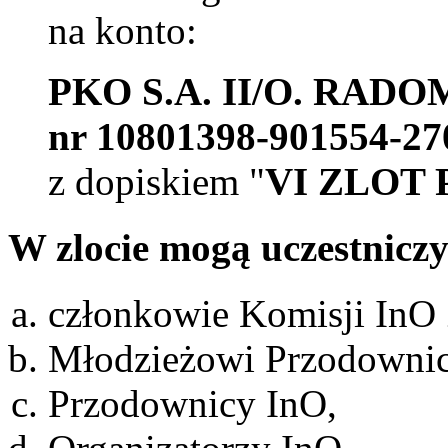
na konto:
PKO S.A. II/O. RADO
nr 10801398-901554-27
z dopiskiem "
VI ZLOT 
W zlocie mogą uczestniczy
członkowie Komisji In
Młodzieżowi Przodownic
Przodownicy InO,