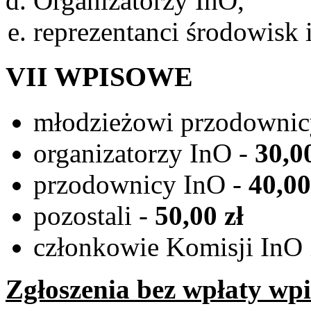
Organizatorzy InO,
reprezentanci środowisk 
VII WPISOWE
młodzieżowi przodownic
organizatorzy InO -
30,00
przodownicy InO -
40,00
pozostali -
50,00 zł
członkowie Komisji In
Zgłoszenia bez wpłaty wp