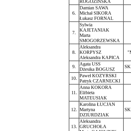
ROGOZIŃSKA
Damian SAWA
6.
Michał SIKORA
Łukasz FORNAL
Sylwia
KAJETANIAK
7.
Marta
SMOGORZEWSKA
Aleksandra
8.
KORPYSZ
"
Aleksandra KAPICA
Agata USS
9.
SK
Dżesika BOGUSZ
Paweł KOZYRSKI
10.
Patryk CZARNECKI
Anna KOKORA
11.
Elżbieta
MATEUSIAK
Karolina ŁUCJAN
12.
Martyna
SK
DZIURDZIAK
Aleksandra
13.
GRUCHOŁA