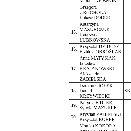
Marta GAJOWNIK
Grzegorz
GROCHOŁA
Łukasz BOBER
Katarzyna
MAZURCZUK
15.
Katarzyna
ŁUBKOWSKA
Krzysztof DZIDOSZ
16.
Elżbieta OBROŚLAK
Anna MATYSIAK
Jarosław
17.
KRAJANOWSKI
Aleksandra
ZABIELSKA
Damian CIOŁEK
18.
Daniel
SK
KRZYWIECKI
Patrycja FIDLER
19.
Sylwia MAZUREK
Krystian ZABIELSKI
20.
Krzysztof BOBER
Monika KOKORA