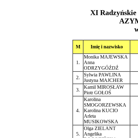
XI Radzyńskie 
AZYM
w
M
Imię i nazwisko
Monika MAJEWSKA
1.
Anna
ODRZYGÓŹDŹ
Sylwia PAWLINA
2.
Justyna MAJCHER
Kamil MIROSŁAW
3.
Piotr GOŁOŚ
Karolina
SMOGORZEWSKA
4.
Karolina KUCIO
Arleta
MUSIKOWSKA
Olga ZIELANT
5.
Angelika