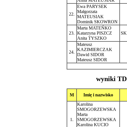
Anna MATEUSIAK
Ewa PARYSEK
Małgorzata
22.
MATEUSIAK
Dominik SKOWRON
Marta MATEŃKO
23.
Katarzyna PISZCZ
SK
Anita TYSZKO
Mateusz
KAZIMIERCZAK
24.
Dawid SIDOR
Mateusz SIDOR
wyniki TD 
M
Imię i nazwisko
Karolina
SMOGORZEWSKA
Marta
1.
SMOGORZEWSKA
Karolina KUCIO