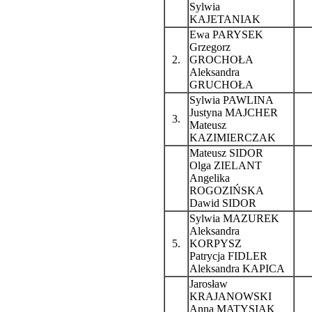
Sylwia
KAJETANIAK
Ewa PARYSEK
Grzegorz
2.
GROCHOŁA
Aleksandra
GRUCHOŁA
Sylwia PAWLINA
Justyna MAJCHER
3.
Mateusz
KAZIMIERCZAK
Mateusz SIDOR
Olga ZIELANT
Angelika
ROGOZIŃSKA
Dawid SIDOR
Sylwia MAZUREK
Aleksandra
5.
KORPYSZ
Patrycja FIDLER
Aleksandra KAPICA
Jarosław
KRAJANOWSKI
Anna MATYSIAK