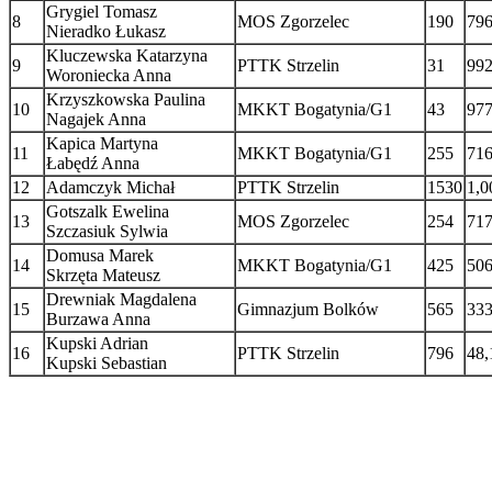
Grygiel Tomasz
8
MOS Zgorzelec
190
796
Nieradko Łukasz
Kluczewska Katarzyna
9
PTTK Strzelin
31
992
Woroniecka Anna
Krzyszkowska Paulina
10
MKKT Bogatynia/G1
43
977
Nagajek Anna
Kapica Martyna
11
MKKT Bogatynia/G1
255
716
Łabędź Anna
12
Adamczyk Michał
PTTK Strzelin
1530
1,0
Gotszalk Ewelina
13
MOS Zgorzelec
254
717
Szczasiuk Sylwia
Domusa Marek
14
MKKT Bogatynia/G1
425
506
Skrzęta Mateusz
Drewniak Magdalena
15
Gimnazjum Bolków
565
333
Burzawa Anna
Kupski Adrian
16
PTTK Strzelin
796
48,
Kupski Sebastian