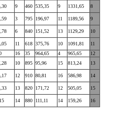
,30
9
460
535,35
9
1331,65
8
,59
3
795
196,97
11
1189,56
9
,78
6
840
151,52
13
1129,29
10
,05
11
618
375,76
10
1091,81
11
0
16
35
964,65
4
965,65
12
,28
10
895
95,96
15
813,24
13
,17
12
910
80,81
16
586,98
14
,33
13
820
171,72
12
505,05
15
15
14
880
111,11
14
159,26
16