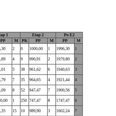
tap 1
Etap 2
Po E2
PP
M
PK
PP
M
PP
M
,30
2
0
1000,00
1
1996,30
1
,89
4
9
990,91
2
1979,80
2
,01
5
38
961,62
6
1940,63
3
,79
7
35
964,65
4
1921,44
4
,09
8
52
947,47
7
1900,56
5
0,00
1
250
747,47
8
1747,47
6
,35
15
10
989,90
3
1602,24
7