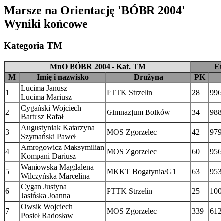
Marsze na Orientację 'BÓBR 2004'
Wyniki końcowe
Kategoria TM
MnO BÓBR 2004 - Kat. TM
E
M
Imię i nazwisko
Drużyna
PK
Lucima Janusz
1
PTTK Strzelin
28
996
Lucima Mariusz
Cygański Wojciech
2
Gimnazjum Bolków
34
988
Bartusz Rafał
Augustyniak Katarzyna
3
MOS Zgorzelec
42
979
Szymański Paweł
Amrogowicz Maksymilian
4
MOS Zgorzelec
60
956
Kompani Dariusz
Waniowska Magdalena
5
MKKT Bogatynia/G1
63
953
Wilczyńska Marcelina
Cygan Justyna
6
PTTK Strzelin
25
100
Jasińska Joanna
Owsik Wojciech
7
MOS Zgorzelec
339
612
Posioł Radosław