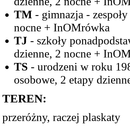
dzienne, 2 nocne + InO
TM
- gimnazja - zespoły
nocne + InOMrówka
TJ
- szkoły ponadpodstaw
dzienne, 2 nocne + InO
TS
- urodzeni w roku 198
osobowe, 2 etapy dzien
TEREN:
przeróżny, raczej plaskaty