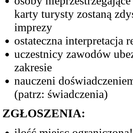
osoby nieprzestrzegające
karty turysty zostaną zdy
imprezy
ostateczna interpretacja 
uczestnicy zawodów ube
zakresie
nauczeni doświadczeniem
(patrz: świadczenia)
ZGŁOSZENIA:
ilość miejsc ograniczona