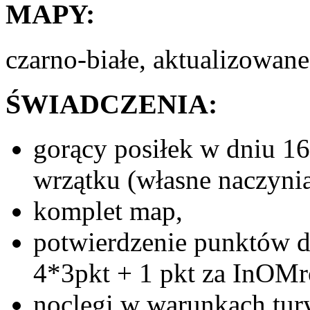
MAPY:
czarno-białe, aktualizowane
ŚWIADCZENIA:
gorący posiłek w dniu 16 
wrzątku (własne naczyni
komplet map,
potwierdzenie punktów d
4*3pkt + 1 pkt za InOM
noclegi w warunkach tury