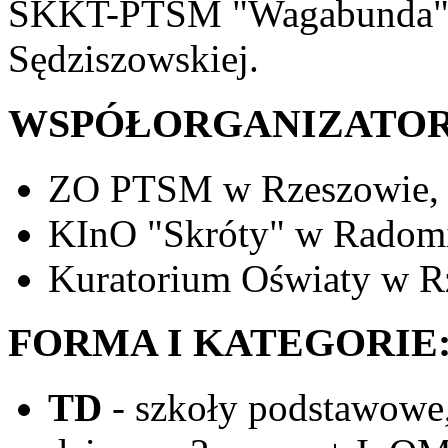
SKKT-PTSM "Wagabunda" 
Sędziszowskiej.
WSPÓŁORGANIZATOR
ZO PTSM w Rzeszowie,
KInO "Skróty" w Radom
Kuratorium Oświaty w R
FORMA I KATEGORIE
TD
- szkoły podstawowe,