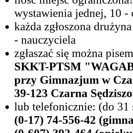
wystawienia jednej, 10 
każda zgłoszona drużyna
- nauczyciela
zgłaszać się można pisem
SKKT-PTSM "WAGA
przy Gimnazjum w Czar
39-123 Czarna Sędzisz
lub telefonicznie: (do 31
(0-17) 74-556-42 (gimn