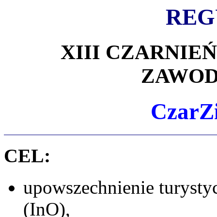
REG
XIII CZARNI
ZAWOD
CzarZ
CEL:
upowszechnienie turysty
(InO),