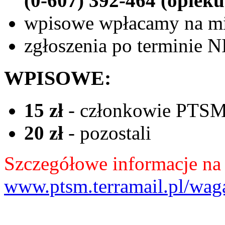
(0-607) 392-464 (opiek
wpisowe wpłacamy na mi
zgłoszenia po termin
WPISOWE:
15 zł
- członkowie PTSM 
20 zł
- pozostali
Szczegółowe informacje na s
www.ptsm.terramail.pl/wa