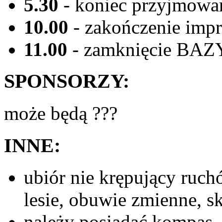
5.30
- koniec przyjmowa
10.00
- zakończenie impr
11.00
- zamknięcie BAZ
SPONSORZY:
może będą ???
INNE:
ubiór nie krępujący ruch
lesie, obuwie zmienne, sk
należy posiadać kompas, 