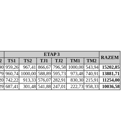
ETAP 3
RAZEM
2
TS1
TS2
TJ1
TJ2
TM1
TM2
90
959,26
967,41
866,67
796,58
1000,00
543,94
15202,85
79
960,74
1000,00
588,89
595,73
973,48
740,91
13881,71
20
742,22
913,33
576,07
282,91
830,30
215,91
11254,00
29
687,41
301,48
541,88
247,01
222,73
958,33
10036,58