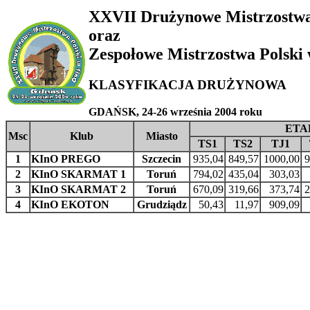
XXVII Drużynowe Mistrzostwa
oraz
Zespołowe Mistrzostwa Polski
KLASYFIKACJA DRUŻYNOWA
GDAŃSK, 24-26 września 2004 roku
ETAP
Msc
Klub
Miasto
TS1
TS2
TJ1
1
KInO PREGO
Szczecin
935,04
849,57
1000,00
9
2
KInO SKARMAT 1
Toruń
794,02
435,04
303,03
3
KInO SKARMAT 2
Toruń
670,09
319,66
373,74
2
4
KInO EKOTON
Grudziądz
50,43
11,97
909,09