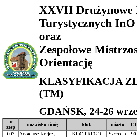
XXVII Drużynowe M
Turystycznych InO
oraz
Zespołowe Mistrzo
Orientację
KLASYFIKACJA ZES
(TM)
GDAŃSK, 24-26 wrześ
nr
nazwisko i imię
klub
miasto
E1
zesp
007
Arkadiusz Krejczy
KInO PREGO
Szczecin
90