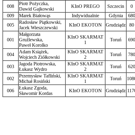
Piotr Pożyczka,
008
KInO PREGO
Szczecin
0
Dawid Gajkowski
009
Marek Białowąs
Indywidualnie
Gdynia
68
Radosław Piątkowski,
005
KInO EKOTON
Grudziądz
80
Jacek Wieszczewski
Małgorzata
KInO SKARMAT
001
Gruźlewska,
Toruń
69
1
Paweł Korolko
Adam Książek,
KInO SKARMAT
004
Toruń
78
Wojciech Ziółkowski
2
Jagoda Piotrowska,
KInO SKARMAT
003
Toruń
62
Łukasz Wydro
2
Przemysław Tafliński,
KInO SKARMAT
002
Toruń
108
Michał Rosiński
1
Łukasz Zgoda,
006
KInO EKOTON
Grudziądz
117
Sławomir Kordas