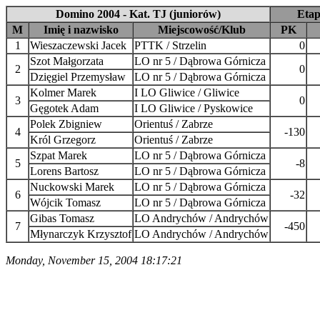
Domino 2004 - Kat. TJ (juniorów)
Etap
M
Imię i nazwisko
Miejscowość/Klub
PK
1
Wieszaczewski Jacek
PTTK / Strzelin
0
Szot Małgorzata
LO nr 5 / Dąbrowa Górnicza
2
0
Dzięgiel Przemysław
LO nr 5 / Dąbrowa Górnicza
Kolmer Marek
I LO Gliwice / Gliwice
3
0
Gęgotek Adam
I LO Gliwice / Pyskowice
Polek Zbigniew
Orientuś / Zabrze
4
-130
Król Grzegorz
Orientuś / Zabrze
Szpat Marek
LO nr 5 / Dąbrowa Górnicza
5
-8
Lorens Bartosz
LO nr 5 / Dąbrowa Górnicza
Nuckowski Marek
LO nr 5 / Dąbrowa Górnicza
6
-32
Wójcik Tomasz
LO nr 5 / Dąbrowa Górnicza
Gibas Tomasz
LO Andrychów / Andrychów
7
-450
Młynarczyk Krzysztof
LO Andrychów / Andrychów
Monday, November 15, 2004 18:17:21