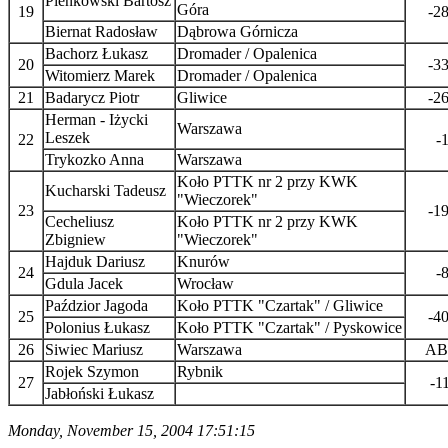
Pieńkowski Bartosz
Góra
19
-2
Biernat Radosław
Dąbrowa Górnicza
Bachorz Łukasz
Dromader / Opalenica
20
-3
Witomierz Marek
Dromader / Opalenica
21
Badarycz Piotr
Gliwice
-2
Herman - Iżycki
Warszawa
Leszek
22
-
Trykozko Anna
Warszawa
Koło PTTK nr 2 przy KWK
Kucharski Tadeusz
"Wieczorek"
23
-1
Cecheliusz
Koło PTTK nr 2 przy KWK
Zbigniew
"Wieczorek"
Hajduk Dariusz
Knurów
24
-
Gdula Jacek
Wrocław
Paździor Jagoda
Koło PTTK "Czartak" / Gliwice
25
-4
Polonius Łukasz
Koło PTTK "Czartak" / Pyskowice
26
Siwiec Mariusz
Warszawa
AB
Rojek Szymon
Rybnik
27
-1
Jabłoński Łukasz
Monday, November 15, 2004 17:51:15