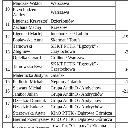
Marczak Wiktor
Warszawa
10
Przychodzeń
Warszawa
Andrzej
Ligienza Krzysztof
Dzierżoniów
11
Zachara Maciej
Rzeszów
Ligencki Maciej
Inochodziec / Lublin
12
-1
Popławska Anna
Skarmat / Toruń
Tarnowski
SKKT PTTK "Egzotyk" /
Zbigniew
Częstochowa
13
-
Opiełka Gerard
Grillino / Warszawa
SKKT PTTK "Egzotyk" /
Tarnowska Ewa
Częstochowa
14
-
Maternicka Justyna
Gdańsk
15
Perliński Michał
Neptun / Gdańsk
-
Stawarz Michał
Grupa AndInO / Andychów
16
-2
Jambor Julian
Grupa AndInO / Andrychów
Dziedzic Dominik
Grupa AndInO / Andychów
17
Dziedzic Łukasz
Grupa AndInO / Andrychów
Staszewska Agata
KInO PTTK / Dąbrowa Górnicza
18
Biernat Przemysław
KInO PTTK / Dąbrowa Górnicza
Tow. Tur. "Chapacz" / Zielona