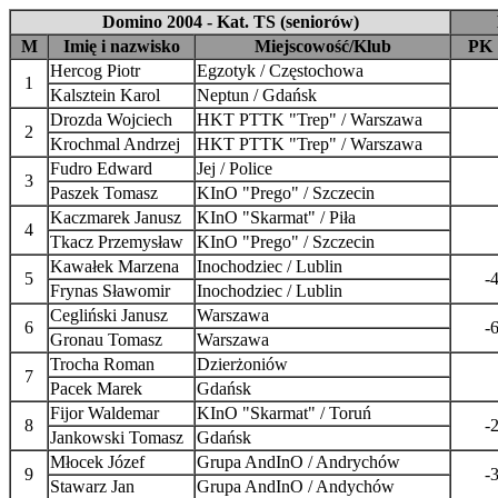
Domino 2004 - Kat. TS (seniorów)
M
Imię i nazwisko
Miejscowość/Klub
PK
Hercog Piotr
Egzotyk / Częstochowa
1
Kalsztein Karol
Neptun / Gdańsk
Drozda Wojciech
HKT PTTK "Trep" / Warszawa
2
Krochmal Andrzej
HKT PTTK "Trep" / Warszawa
Fudro Edward
Jej / Police
3
Paszek Tomasz
KInO "Prego" / Szczecin
Kaczmarek Janusz
KInO "Skarmat" / Piła
4
Tkacz Przemysław
KInO "Prego" / Szczecin
Kawałek Marzena
Inochodziec / Lublin
5
-
Frynas Sławomir
Inochodziec / Lublin
Cegliński Janusz
Warszawa
6
-
Gronau Tomasz
Warszawa
Trocha Roman
Dzierżoniów
7
Pacek Marek
Gdańsk
Fijor Waldemar
KInO "Skarmat" / Toruń
8
-
Jankowski Tomasz
Gdańsk
Młocek Józef
Grupa AndInO / Andrychów
9
-
Stawarz Jan
Grupa AndInO / Andychów