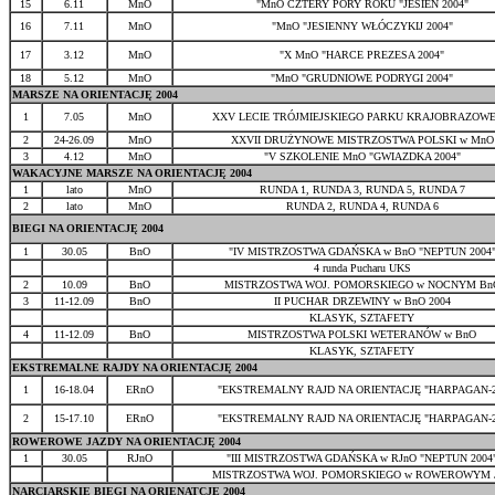
15
6.11
MnO
"MnO CZTERY PORY ROKU "JESIEŃ 2004"
16
7.11
MnO
"MnO "JESIENNY WŁÓCZYKIJ 2004"
17
3.12
MnO
"X MnO "HARCE PREZESA 2004"
18
5.12
MnO
"MnO "GRUDNIOWE PODRYGI 2004"
MARSZE NA ORIENTACJĘ 2004
1
7.05
MnO
XXV LECIE TRÓJMIEJSKIEGO PARKU KRAJOBRAZOW
2
24-26.09
MnO
XXVII DRUŻYNOWE MISTRZOSTWA POLSKI w MnO
3
4.12
MnO
"V SZKOLENIE MnO "GWIAZDKA 2004"
WAKACYJNE MARSZE NA ORIENTACJĘ 2004
1
lato
MnO
RUNDA 1, RUNDA 3, RUNDA 5, RUNDA 7
2
lato
MnO
RUNDA 2, RUNDA 4, RUNDA 6
BIEGI NA ORIENTACJĘ 2004
1
30.05
BnO
"IV MISTRZOSTWA GDAŃSKA w BnO "NEPTUN 2004
4 runda Pucharu UKS
2
10.09
BnO
MISTRZOSTWA WOJ. POMORSKIEGO w NOCNYM Bn
3
11-12.09
BnO
II PUCHAR DRZEWINY w BnO 2004
KLASYK, SZTAFETY
4
11-12.09
BnO
MISTRZOSTWA POLSKI WETERANÓW w BnO
KLASYK, SZTAFETY
EKSTREMALNE RAJDY NA ORIENTACJĘ 2004
1
16-18.04
ERnO
"EKSTREMALNY RAJD NA ORIENTACJĘ "HARPAGAN-2
2
15-17.10
ERnO
"EKSTREMALNY RAJD NA ORIENTACJĘ "HARPAGAN-2
ROWEROWE JAZDY NA ORIENTACJĘ 2004
1
30.05
RJnO
"III MISTRZOSTWA GDAŃSKA w RJnO "NEPTUN 2004
MISTRZOSTWA WOJ. POMORSKIEGO w ROWEROWYM 
NARCIARSKIE BIEGI NA ORIENATCJĘ 2004