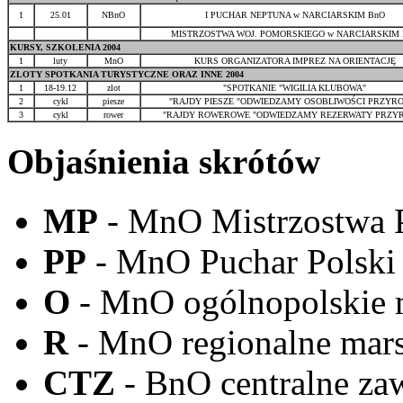
1
25.01
NBnO
I PUCHAR NEPTUNA w NARCIARSKIM BnO
MISTRZOSTWA WOJ. POMORSKIEGO w NARCIARSKIM 
KURSY, SZKOLENIA 2004
1
luty
MnO
KURS ORGANIZATORA IMPREZ NA ORIENTACJĘ
ZLOTY SPOTKANIA TURYSTYCZNE ORAZ INNE 2004
1
18-19.12
zlot
"SPOTKANIE "WIGILIA KLUBOWA"
2
cykl
piesze
"RAJDY PIESZE "ODWIEDZAMY OSOBLIWOŚCI PRZYR
3
cykl
rower
"RAJDY ROWEROWE "ODWIEDZAMY REZERWATY PRZY
Objaśnienia skrótów
MP
- MnO Mistrzostwa P
PP
- MnO Puchar Polski 
O
- MnO ogólnopolskie m
R
- MnO regionalne marsz
CTZ
- BnO centralne zaw