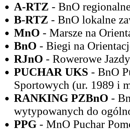
A-RTZ
- BnO regionalne
B-RTZ
- BnO lokalne za
MnO
- Marsze na Orient
BnO
- Biegi na Orientacj
RJnO
- Rowerowe Jazdy 
PUCHAR UKS
- BnO P
Sportowych (ur. 1989 i m
RANKING PZBnO
- B
wytypowanych do ogólno
PPG
- MnO Puchar Pomo