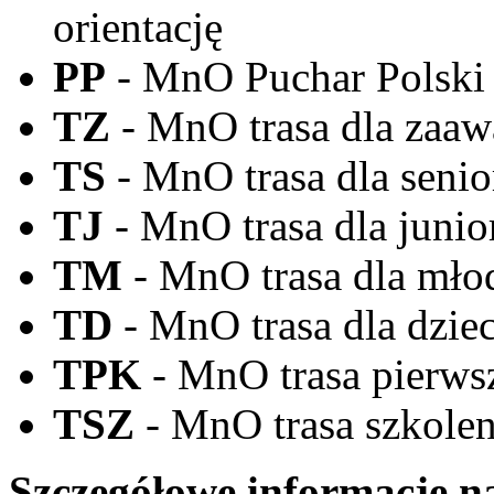
orientację
PP
- MnO Puchar Polski 
TZ
- MnO trasa dla zaa
TS
- MnO trasa dla senior
TJ
- MnO trasa dla junio
TM
- MnO trasa dla młod
TD
- MnO trasa dla dziec
TPK
- MnO trasa pierws
TSZ
- MnO trasa szkolen
Szczegółowe informacje na