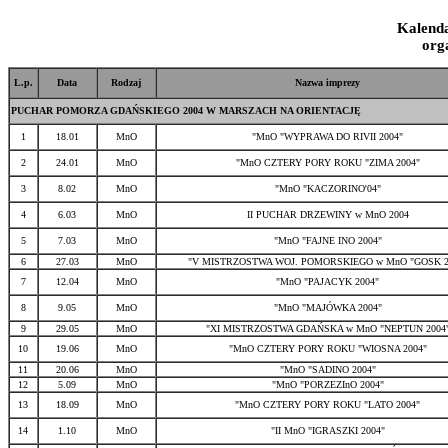
Kalend
org
L.p.
Data
Rodzaj
Nazwa imprezy
PUCHAR POMORZA GDAŃSKIEGO 2004 W MARSZACH NA ORIENTACJĘ
1
18.01
MnO
"MnO "WYPRAWA DO RIVII 2004"
2
24.01
MnO
"MnO CZTERY PORY ROKU "ZIMA 2004"
3
8.02
MnO
"MnO "KACZORINO'04"
4
6.03
MnO
II PUCHAR DRZEWINY w MnO 2004
5
7.03
MnO
"MnO "FAJNE INO 2004"
6
27.03
MnO
"V MISTRZOSTWA WOJ. POMORSKIEGO w MnO "GOSK 2
7
12.04
MnO
"MnO "PAJACYK 2004"
8
9.05
MnO
"MnO "MAJÓWKA 2004"
9
29.05
MnO
"XI MISTRZOSTWA GDAŃSKA w MnO "NEPTUN 2004
10
19.06
MnO
"MnO CZTERY PORY ROKU "WIOSNA 2004"
11
20.06
MnO
"MnO "SADINO 2004"
12
5.09
MnO
"MnO "PORZEZInO 2004"
13
18.09
MnO
"MnO CZTERY PORY ROKU "LATO 2004"
14
1.10
MnO
"II MnO "IGRASZKI 2004"