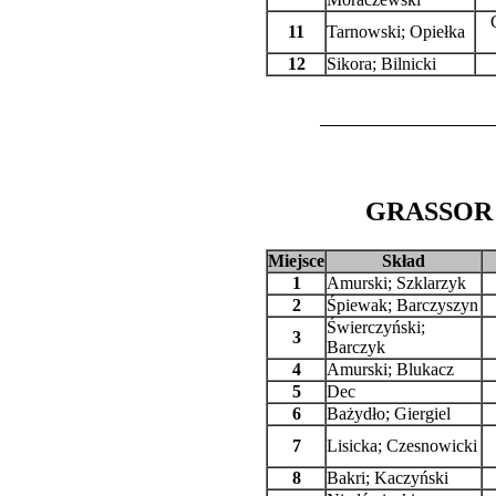
11
Tarnowski; Opiełka
12
Sikora; Bilnicki
GRASSOR 2
Miejsce
Skład
1
Amurski; Szklarzyk
2
Śpiewak; Barczyszyn
Świerczyński;
3
Barczyk
4
Amurski; Blukacz
5
Dec
6
Bażydło; Giergiel
7
Lisicka; Czesnowicki
8
Bakri; Kaczyński