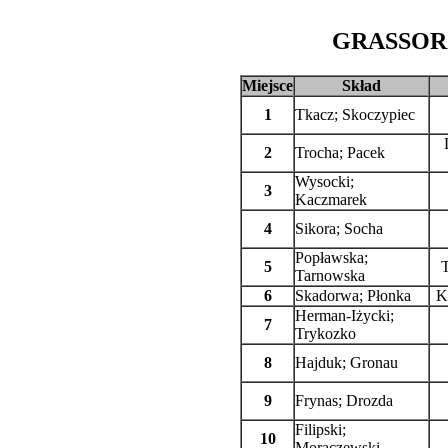
GRASSOR20
Miejsce
Skład
1
Tkacz; Skoczypiec
2
Trocha; Pacek
Wysocki;
3
Kaczmarek
4
Sikora; Socha
Popławska;
5
T
Tarnowska
6
Skadorwa; Płonka
K
Herman-Iżycki;
7
Trykozko
8
Hajduk; Gronau
9
Frynas; Drozda
Filipski;
10
Moraczewski