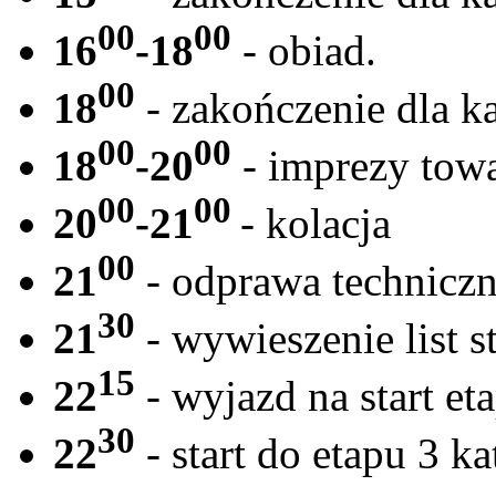
00
00
16
-18
- obiad.
00
18
- zakończenie dla k
00
00
18
-20
- imprezy tow
00
00
20
-21
- kolacja
00
21
- odprawa techniczna
30
21
- wywieszenie list 
15
22
- wyjazd na start et
30
22
- start do etapu 3 ka