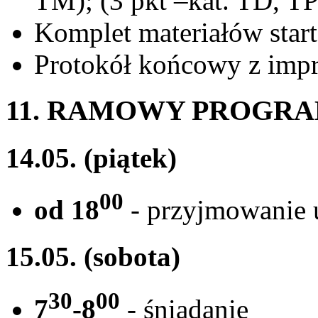
TM); (3 pkt –kat. TD, TP
Komplet materiałów star
Protokół końcowy z impr
11. RAMOWY PROGR
14.05. (piątek)
00
od 18
- przyjmowanie 
15.05. (sobota)
30
00
7
-8
- śniadanie