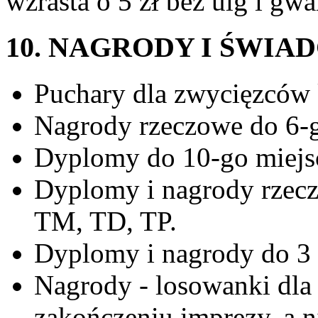
wzrasta o 5 zł bez ulg i gw
10. NAGRODY I ŚWIA
Puchary dla zwycięzców k
Nagrody rzeczowe do 6-g
Dyplomy do 10-go miejsc
Dyplomy i nagrody rzecz
TM, TD, TP.
Dyplomy i nagrody do 3 
Nagrody - losowanki dl
zakończeniu imprezy, a 