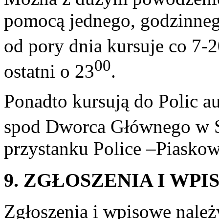
pomocą jednego, godzinnego
od pory dnia kursuje co 7-
00
ostatni o 23
.
Ponadto kursują do Polic 
spod Dworca Głównego w Sz
przystanku Police –Piaskow
9. ZGŁOSZENIA I WP
Zgłoszenia i wpisowe należ