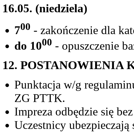
16.05. (niedziela)
00
7
- zakończenie dla kat
00
do 10
- opuszczenie ba
12. POSTANOWIENIA
Punktacja w/g regulamin
ZG PTTK.
Impreza odbędzie się be
Uczestnicy ubezpieczają 