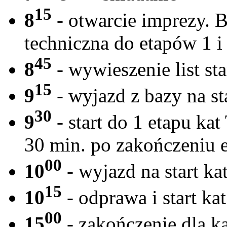
15
8
- otwarcie imprezy. 
techniczna do etapów 1 i
45
8
- wywieszenie list st
15
9
- wyjazd z bazy na st
30
9
- start do 1 etapu kat
30 min. po zakończeniu 
00
10
- wyjazd na start ka
15
10
- odprawa i start ka
00
15
- zakończenie dla k