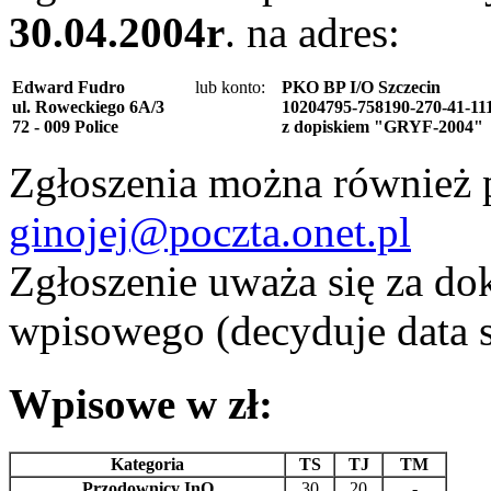
30.04.2004r
. na adres:
Edward Fudro
lub konto:
PKO BP I/O Szczecin
ul. Roweckiego 6A/3
10204795-758190-270-41-11
72 - 009 Police
z dopiskiem "GRYF-2004"
Zgłoszenia można również pr
ginojej@poczta.onet.pl
Zgłoszenie uważa się za d
wpisowego (decyduje data s
Wpisowe w zł:
Kategoria
TS
TJ
TM
Przodownicy InO
30
20
-