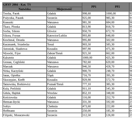
GRYF 2004 - Kat. TS
PP1
PP2
Nazwiska
Miejscowość
Trocha, Pacek
Gdańsk
998,60
1000,00
9
Pożyczka, Paszek
Szczecin
925,00
985,30
9
Krasuski
Warszawa
981,30
684,00
9
Tkacz, Płonka
Gdańsk
813,90
818,70
9
Socha, Sikora
Gliwice
950,70
672,70
9
Sikora, Frynas
Katowice/Lublin
993,80
648,00
9
Krochmal, Drozda
Warszawa
995,80
502,00
1
Kaczmarek, Strzelecka
Toruń
903,50
585,30
1
Antoniak, Skadorwa
Koszalin
997,90
475,30
9
Wysocki, Fijor
Zabrze/Toruń
921,50
662,00
8
Kalsztein
Gdańsk
1000,00
425,30
9
Gronau, Cegliński
Warszawa
782,60
620,00
1
Marczak
Warszawa
946,50
428,70
9
Nitka, Kaczyński
Gdańsk
900,70
248,70
9
Janas, Opiełka
Śląsk
716,70
395,30
9
Skoczypiec, Krefft
Koszalin
929,90
572,70
4
Tarnowska, Borkiewicz
Poznań/Toruń
777,10
385,30
6
Kula, Perliński
Gdańsk
911,10
545,30
2
Gdula, Hajduk
Wrocław
852,10
348,00
3
Kościowska
Gdańsk
116,00
252,70
8
Herman-Iżycki
Warszawa
331,30
592,00
2
Sołtys
Chełmża
473,60
222,00
4
Hoffmann
Szczecin
250,00
185,30
6
Filipski, Moraczewski
Szczecin
112,50
126,00
2