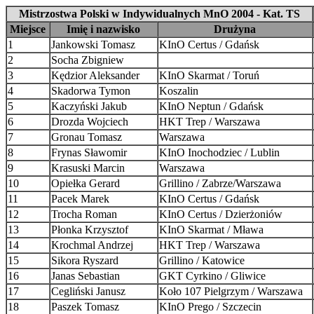
Mistrzostwa Polski w Indywidualnych MnO 2004 - Kat. TS
Miejsce
Imię i nazwisko
Drużyna
1
Jankowski Tomasz
KInO Certus / Gdańsk
2
Socha Zbigniew
3
Kędzior Aleksander
KInO Skarmat / Toruń
4
Skadorwa Tymon
Koszalin
5
Kaczyński Jakub
KInO Neptun / Gdańsk
6
Drozda Wojciech
HKT Trep / Warszawa
7
Gronau Tomasz
Warszawa
8
Frynas Sławomir
KInO Inochodziec / Lublin
9
Krasuski Marcin
Warszawa
10
Opiełka Gerard
Grillino / Zabrze/Warszawa
11
Pacek Marek
KInO Certus / Gdańsk
12
Trocha Roman
KInO Certus / Dzierżoniów
13
Płonka Krzysztof
KInO Skarmat / Mława
14
Krochmal Andrzej
HKT Trep / Warszawa
15
Sikora Ryszard
Grillino / Katowice
16
Janas Sebastian
GKT Cyrkino / Gliwice
17
Cegliński Janusz
Koło 107 Pielgrzym / Warszawa
18
Paszek Tomasz
KInO Prego / Szczecin