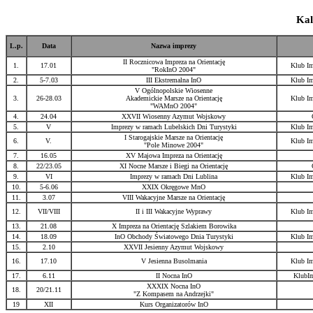
Kal
L.p.
Data
Nazwa imprezy
II Rocznicowa Impreza na Orientację
1.
17.01
Klub Im
"RokInO 2004"
2.
5-7.03
III Ekstremalna InO
Klub Im
V Ogólnopolskie Wiosenne
3.
26-28.03
Akademickie Marsze na Orientację
Klub Im
"WAMnO 2004"
4.
24.04
XXVII Wiosenny Azymut Wojskowy
5.
V
Imprezy w ramach Lubelskich Dni Turystyki
Klub Im
I Starogajskie Marsze na Orientację
6.
V.
Klub Im
"Pole Minowe 2004"
7.
16.05
XV Majowa Impreza na Orientację
8.
22/23.05
XI Nocne Marsze i Biegi na Orientację
9.
VI
Imprezy w ramach Dni Lublina
Klub Im
10.
5-6.06
XXIX Okręgowe MnO
11.
3.07
VIII Wakacyjne Marsze na Orientację
12.
VII/VIII
II i III Wakacyjne Wyprawy
Klub Im
13.
21.08
X Impreza na Orientację Szlakiem Borowika
14.
18.09
InO Obchody Światowego Dnia Turystyki
Klub Im
15.
2.10
XXVII Jesienny Azymut Wojskowy
16.
17.10
V Jesienna Busolmania
Klub Im
17.
6.11
II Nocna InO
KlubIm
XXXIX Nocna InO
18.
20/21.11
"Z Kompasem na Andrzejki"
19
XII
Kurs Organizatorów InO