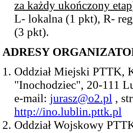
za każdy ukończony etap
L- lokalna (1 pkt), R- re
(3 pkt).
ADRESY ORGANIZATO
Oddział Miejski PTTK, K
"Inochodziec", 20-111 Lu
e-mail:
jurasz@o2.pl
, st
http://ino.lublin.pttk.pl
Oddział Wojskowy PTTK L