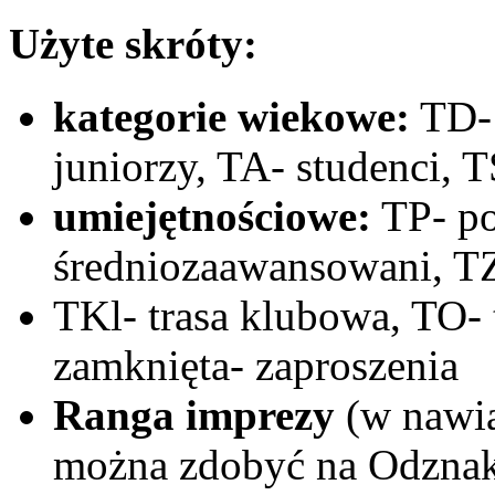
Użyte skróty:
kategorie wiekowe:
TD- 
juniorzy, TA- studenci, T
umiejętnościowe:
TP- po
średniozaawansowani, T
TKl- trasa klubowa, TO- 
zamknięta- zaproszenia
Ranga imprezy
(w nawia
można zdobyć na Odznak