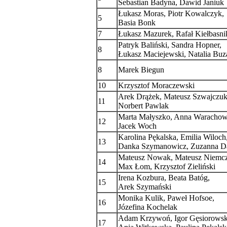
Sebastian Badyna, Dawid Janiuk
Łukasz Moras, Piotr Kowalczyk,
5
Basia Bonk
7
Łukasz Mazurek, Rafał Kiełbasni
Patryk Baliński, Sandra Hopner,
8
Łukasz Maciejewski, Natalia Buz
8
Marek Biegun
10
Krzysztof Moraczewski
Arek Drążek, Mateusz Szwajczuk
11
Norbert Pawlak
Marta Małyszko, Anna Warachow
12
Jacek Woch
Karolina Pękalska, Emilia Wiloch
13
Danka Szymanowicz, Zuzanna D
Mateusz Nowak, Mateusz Niemc
14
Max Łom, Krzysztof Zieliński
Irena Kozbura, Beata Batóg,
15
Arek Szymański
Monika Kulik, Paweł Hofsoe,
16
Józefina Kochelak
Adam Krzywoń, Igor Gęsiorowsk
17