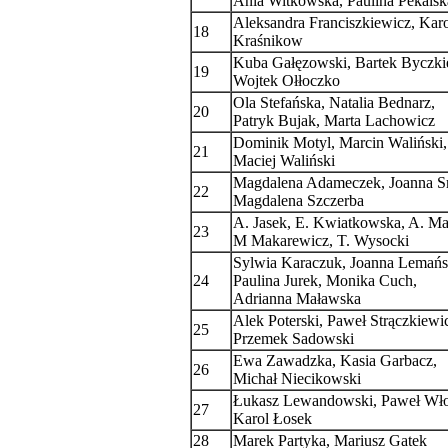
Ania Witkowska, Paulina Pekalsk
Aleksandra Franciszkiewicz, Karo
18
Kraśnikow
Kuba Gałęzowski, Bartek Byczki
19
Wojtek Ołłoczko
Ola Stefańska, Natalia Bednarz,
20
Patryk Bujak, Marta Lachowicz
Dominik Motyl, Marcin Waliński,
21
Maciej Waliński
Magdalena Adameczek, Joanna S
22
Magdalena Szczerba
A. Jasek, E. Kwiatkowska, A. Ma
23
M Makarewicz, T. Wysocki
Sylwia Karaczuk, Joanna Lemańs
24
Paulina Jurek, Monika Cuch,
Adrianna Maławska
Alek Poterski, Paweł Strączkiewi
25
Przemek Sadowski
Ewa Zawadzka, Kasia Garbacz,
26
Michał Niecikowski
Łukasz Lewandowski, Paweł Wło
27
Karol Łosek
28
Marek Partyka, Mariusz Gatek