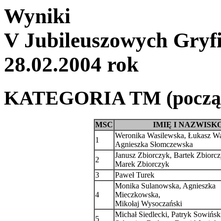
Wyniki
V Jubileuszowych Gryfi
28.02.2004 rok
KATEGORIA TM (początk
MSC
IMIĘ I NAZWISK
Weronika Wasilewska, Łukasz Wa
1
Agnieszka Słomczewska
Janusz Zbiorczyk, Bartek Zbiorcz
2
Marek Zbiorczyk
3
Paweł Turek
Monika Sulanowska, Agnieszka
4
Mieczkowska,
Mikołaj Wysoczański
Michał Siedlecki, Patryk Sowińsk
5