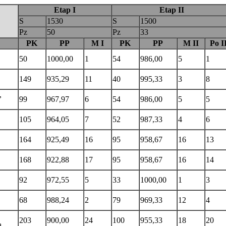
Etap I
Etap II
S
1530
S
1500
Pz
50
Pz
33
PK
PP
M I
PK
PP
M II
Po I
50
1000,00
1
54
986,00
5
1
149
935,29
11
40
995,33
3
8
,
99
967,97
6
54
986,00
5
5
105
964,05
7
52
987,33
4
6
164
925,49
16
95
958,67
16
13
168
922,88
17
95
958,67
16
14
92
972,55
5
33
1000,00
1
3
68
988,24
2
79
969,33
12
4
203
900,00
24
100
955,33
18
20
a