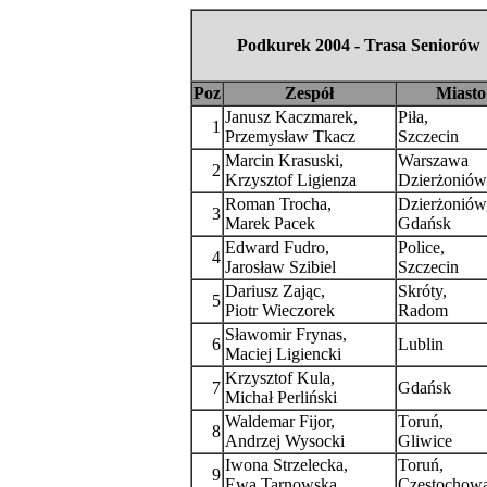
Podkurek 2004 - Trasa Seniorów
Poz
Zespół
Miasto
Janusz Kaczmarek,
Piła,
1
Przemysław Tkacz
Szczecin
Marcin Krasuski,
Warszawa
2
Krzysztof Ligienza
Dzierżoniów
Roman Trocha,
Dzierżoniów
3
Marek Pacek
Gdańsk
Edward Fudro,
Police,
4
Jarosław Szibiel
Szczecin
Dariusz Zając,
Skróty,
5
Piotr Wieczorek
Radom
Sławomir Frynas,
6
Lublin
Maciej Ligiencki
Krzysztof Kula,
7
Gdańsk
Michał Perliński
Waldemar Fijor,
Toruń,
8
Andrzej Wysocki
Gliwice
Iwona Strzelecka,
Toruń,
9
Ewa Tarnowska
Czestochow