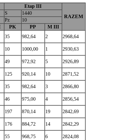
Etap III
S
1440
RAZEM
Pz
10
I
PK
PP
M III
35
982,64
2
2968,64
10
1000,00
1
2930,63
49
972,92
5
2926,89
125
920,14
10
2871,52
35
982,64
3
2866,80
46
975,00
4
2856,54
197
870,14
19
2842,69
176
884,72
14
2842,29
55
968,75
6
2824,08