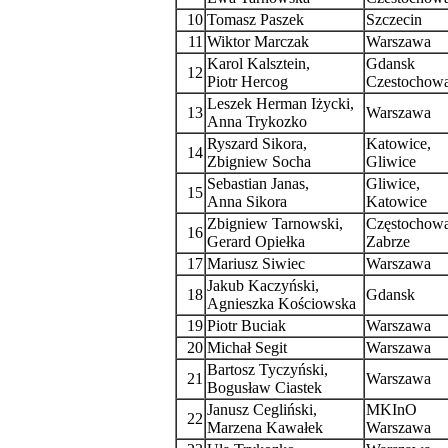
10
Tomasz Paszek
Szczecin
11
Wiktor Marczak
Warszawa
Karol Kalsztein,
Gdansk
12
Piotr Hercog
Czestochow
Leszek Herman Iżycki,
13
Warszawa
Anna Trykozko
Ryszard Sikora,
Katowice,
14
Zbigniew Socha
Gliwice
Sebastian Janas,
Gliwice,
15
Anna Sikora
Katowice
Zbigniew Tarnowski,
Częstochowa
16
Gerard Opiełka
Zabrze
17
Mariusz Siwiec
Warszawa
Jakub Kaczyński,
18
Gdansk
Agnieszka Kościowska
19
Piotr Buciak
Warszawa
20
Michał Segit
Warszawa
Bartosz Tyczyński,
21
Warszawa
Bogusław Ciastek
Janusz Cegliński,
MKInO
22
Marzena Kawałek
Warszawa