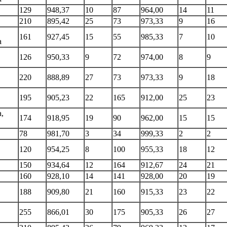
129
948,37
10
87
964,00
14
11
210
895,42
25
73
973,33
9
16
161
927,45
15
55
985,33
7
10
a
126
950,33
9
72
974,00
8
9
220
888,89
27
73
973,33
9
18
195
905,23
22
165
912,00
25
23
,
174
918,95
19
90
962,00
15
15
78
981,70
3
34
999,33
2
2
120
954,25
8
100
955,33
18
12
150
934,64
12
164
912,67
24
21
160
928,10
14
141
928,00
20
19
188
909,80
21
160
915,33
23
22
255
866,01
30
175
905,33
26
27