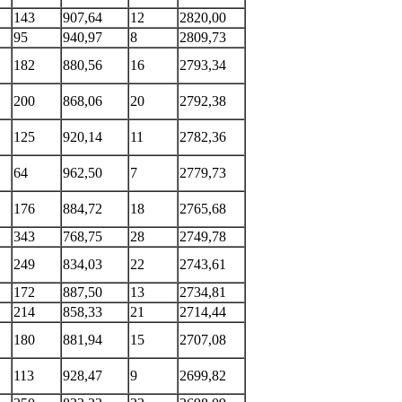
143
907,64
12
2820,00
95
940,97
8
2809,73
182
880,56
16
2793,34
200
868,06
20
2792,38
125
920,14
11
2782,36
64
962,50
7
2779,73
176
884,72
18
2765,68
343
768,75
28
2749,78
249
834,03
22
2743,61
172
887,50
13
2734,81
214
858,33
21
2714,44
180
881,94
15
2707,08
113
928,47
9
2699,82