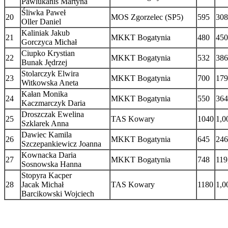
Pawlukanis Martyna
Śliwka Paweł
20
MOS Zgorzelec (SP5)
595
308
Oller Daniel
Kaliniak Jakub
21
MKKT Bogatynia
480
450
Gorczyca Michał
Ciupko Krystian
22
MKKT Bogatynia
532
386
Bunak Jędrzej
Stolarczyk Elwira
23
MKKT Bogatynia
700
179
Witkowska Aneta
Kałan Monika
24
MKKT Bogatynia
550
364
Kaczmarczyk Daria
Droszczak Ewelina
25
TAS Kowary
1040
1,0
Szklarek Anna
Dawiec Kamila
26
MKKT Bogatynia
645
246
Szczepankiewicz Joanna
Kownacka Daria
27
MKKT Bogatynia
748
119
Sosnowska Hanna
Stopyra Kacper
28
Jacak Michał
TAS Kowary
1180
1,0
Barcikowski Wojciech