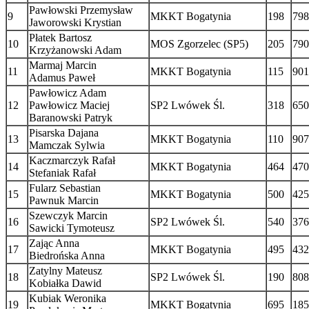
Pawłowski Przemysław
9
MKKT Bogatynia
198
798
Jaworowski Krystian
Płatek Bartosz
10
MOS Zgorzelec (SP5)
205
790
Krzyżanowski Adam
Marmaj Marcin
11
MKKT Bogatynia
115
901
Adamus Paweł
Pawłowicz Adam
12
Pawłowicz Maciej
SP2 Lwówek Śl.
318
650
Baranowski Patryk
Pisarska Dajana
13
MKKT Bogatynia
110
907
Mamczak Sylwia
Kaczmarczyk Rafał
14
MKKT Bogatynia
464
470
Stefaniak Rafał
Fularz Sebastian
15
MKKT Bogatynia
500
425
Pawnuk Marcin
Szewczyk Marcin
16
SP2 Lwówek Śl.
540
376
Sawicki Tymoteusz
Zając Anna
17
MKKT Bogatynia
495
432
Biedrońska Anna
Zatylny Mateusz
18
SP2 Lwówek Śl.
190
808
Kobiałka Dawid
Kubiak Weronika
19
MKKT Bogatynia
695
185