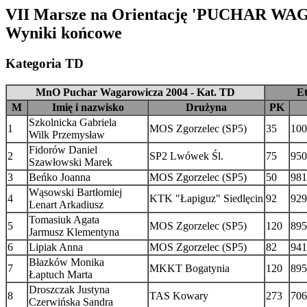
VII Marsze na Orientację 'PUCHAR W
Wyniki końcowe
Kategoria TD
MnO Puchar Wagarowicza 2004 - Kat. TD
Et
M
Imię i nazwisko
Drużyna
PK
Szkolnicka Gabriela
1
MOS Zgorzelec (SP5)
35
100
Wilk Przemysław
Fidorów Daniel
2
SP2 Lwówek Śl.
75
950
Szawłowski Marek
3
Beńko Joanna
MOS Zgorzelec (SP5)
50
981
Wąsowski Bartłomiej
4
KTK "Łapiguz" Siedlęcin
92
929
Lenart Arkadiusz
Tomasiuk Agata
5
MOS Zgorzelec (SP5)
120
895
Jarmusz Klementyna
6
Lipiak Anna
MOS Zgorzelec (SP5)
82
941
Błazków Monika
7
MKKT Bogatynia
120
895
Łaptuch Marta
Droszczak Justyna
8
TAS Kowary
273
706
Czerwińska Sandra