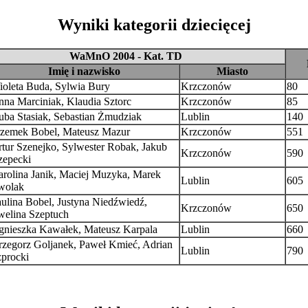
Wyniki kategorii dziecięcej
WaMnO 2004 - Kat. TD
Imię i nazwisko
Miasto
oleta Buda, Sylwia Bury
Krzczonów
80
na Marciniak, Klaudia Sztorc
Krzczonów
85
ba Stasiak, Sebastian Żmudziak
Lublin
140
rzemek Bobel, Mateusz Mazur
Krzczonów
551
tur Szenejko, Sylwester Robak, Jakub
Krzczonów
590
zepecki
rolina Janik, Maciej Muzyka, Marek
Lublin
605
wolak
ulina Bobel, Justyna Niedźwiedź,
Krzczonów
650
welina Szeptuch
gnieszka Kawałek, Mateusz Karpala
Lublin
660
zegorz Goljanek, Paweł Kmieć, Adrian
Lublin
790
procki