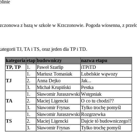
linie
rzczonowa z bazą w szkole w Krzczonowie. Pogoda wiosenna, z przel
ategorii TJ, TA i TS, oraz jeden dla TP i TD.
kategoria
etap
budowniczy
nazwa etapu
TP, TP
1.
Paweł Szarlip
iTPiTD
1.
Mariusz Tomasiak
Lubelskie wąwozy
TJ
2.
Anna Dejko
Jak...
3.
Michał Krupiński
Pestka
1.
Sławomir Juraszewski
Wstępniak
TA
2.
Maciej Ligencki
O co tu chodzi??
3.
Sławomir Frynas
Tylko trochę pomyśl
1.
Sławomir Juraszewski
Rozgrzewka
TS
2.
Maciej Ligencki
Dajcie tó budowniczego!!
3.
Sławomir Frynas
Tylko trochę pomyśl