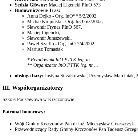
Sędzia Główny:
Maciej Ligencki PInO 573
Budowniczowie Tras:
Anna Dejko - Org. InO** 5/2/2002,
Michał Krupiński - Org. InO 6/3/2002,
Sławomir Frynas PInO 567,
Maciej Ligencki,
Sławomir Juraszewski,
Paweł Szarlip - Org. InO 7/4/2002,
Mariusz Tomasiak
* Przodownik InO PTTK leg. nr ...
** Organizator InO PTTK leg. nr ...
obsługa bazy:
Justyna Strzałkowska, Przemysław Marciniak, M
III. Współorganizatorzy
Szkoła Podstawowa w Krzczonowie
Patronat honorowy:
Wójt Gminy Krzczonów Pan dr inż. Mieczysław Grzeszczyk
Przewodniczący Rady Gminy Krzczonów Pan Tadeusz Grzego