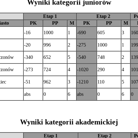
Wyniki kategorii juniorów
Etap 1
Etap 2
Po
iasto
PK
PP
M
PK
PP
M
-16
1000
1
-690
605
3
16
-20
996
2
-275
1000
1
19
czonów
-340
652
5
-540
748
2
13
czonów
-273
724
4
-1020
290
4
10
iec
-51
962
3
-1210
110
5
10
abs
0
6
abs
0
6
0
Wyniki kategorii akademickiej
Etap 1
Etap 2
P