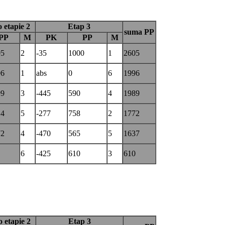
 etapie 2
Etap 3
suma PP
PP
M
PK
PP
M
05
2
-35
1000
1
2605
96
1
abs
0
6
1996
99
3
-445
590
4
1989
14
5
-277
758
2
1772
72
4
-470
565
5
1637
6
-425
610
3
610
o etapie 2
Etap 3