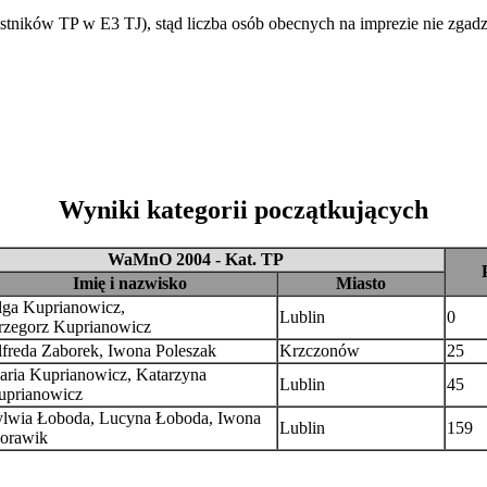
stników TP w E3 TJ), stąd liczba osób obecnych na imprezie nie zgadza
Wyniki kategorii początkujących
WaMnO 2004 - Kat. TP
Imię i nazwisko
Miasto
lga Kuprianowicz,
Lublin
0
rzegorz Kuprianowicz
freda Zaborek, Iwona Poleszak
Krzczonów
25
aria Kuprianowicz, Katarzyna
Lublin
45
uprianowicz
ylwia Łoboda, Lucyna Łoboda, Iwona
Lublin
159
orawik