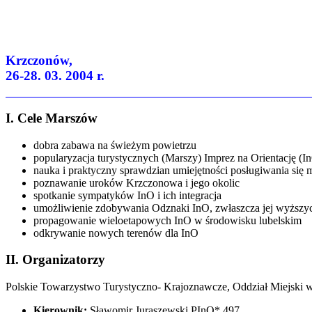
Krzczonów,
26-28. 03. 2004 r.
I. Cele Marszów
dobra zabawa na świeżym powietrzu
popularyzacja turystycznych (Marszy) Imprez na Orientację 
nauka i praktyczny sprawdzian umiejętności posługiwania się 
poznawanie uroków Krzczonowa i jego okolic
spotkanie sympatyków InO i ich integracja
umożliwienie zdobywania Odznaki InO, zwłaszcza jej wyższyc
propagowanie wieloetapowych InO w środowisku lubelskim
odkrywanie nowych terenów dla InO
II. Organizatorzy
Polskie Towarzystwo Turystyczno- Krajoznawcze, Oddział Miejski
Kierownik:
Sławomir Juraszewski PInO* 497