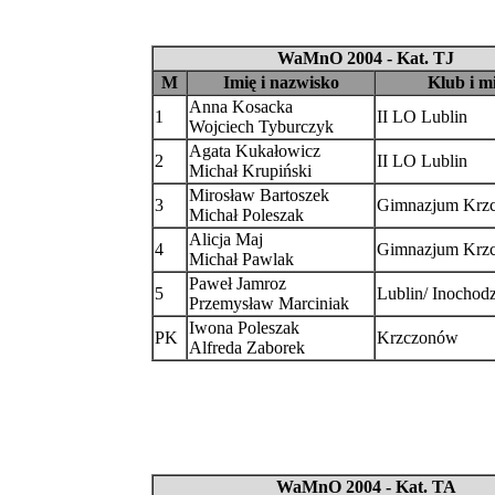
WaMnO 2004 - Kat. TJ
M
Imię i nazwisko
Klub i m
Anna Kosacka
1
II LO Lublin
Wojciech Tyburczyk
Agata Kukałowicz
2
II LO Lublin
Michał Krupiński
Mirosław Bartoszek
3
Gimnazjum Krz
Michał Poleszak
Alicja Maj
4
Gimnazjum Krz
Michał Pawlak
Paweł Jamroz
5
Lublin/ Inochodz
Przemysław Marciniak
Iwona Poleszak
PK
Krzczonów
Alfreda Zaborek
WaMnO 2004 - Kat. TA