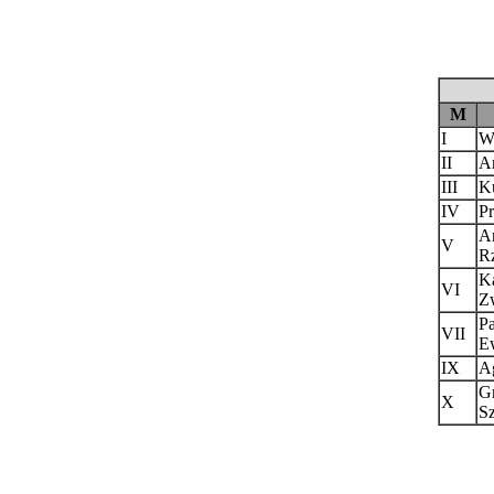
M
I
Wi
II
An
III
Ku
IV
P
Ar
V
R
Ka
VI
Z
Pa
VII
E
IX
A
Gr
X
Sz