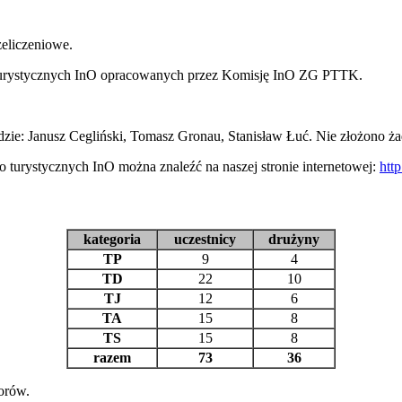
zeliczeniowe.
 turystycznych InO opracowanych przez Komisję InO ZG PTTK.
e: Janusz Cegliński, Tomasz Gronau, Stanisław Łuć. Nie złożono żad
o turystycznych InO można znaleźć na naszej stronie internetowej:
http
kategoria
uczestnicy
drużyny
TP
9
4
TD
22
10
TJ
12
6
TA
15
8
TS
15
8
razem
73
36
torów.