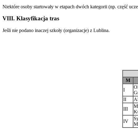
Niektóre osoby startowały w etapach dwóch kategorii (np. część ucze
VIII. Klasyfikacja tras
Jeśli nie podano inaczej szkoły (organizacje) z Lublina.
M
O
I
G
II
Al
M
III
K
S
IV
M