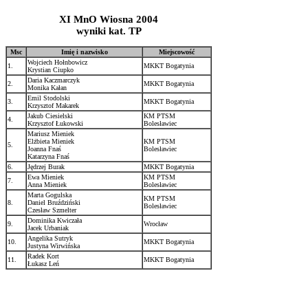
XI MnO Wiosna 2004
wyniki kat. TP
Msc
Imię i nazwisko
Miejscowość
Wojciech Hołnbowicz
1.
MKKT Bogatynia
Krystian Ciupko
Daria Kaczmarczyk
2.
MKKT Bogatynia
Monika Kałan
Emil Stodolski
3.
MKKT Bogatynia
Krzysztof Makarek
Jakub Ciesielski
KM PTSM
4.
Krzysztof Łukowski
Bolesławiec
Mariusz Mieniek
Elżbieta Mieniek
KM PTSM
5.
Joanna Fnaś
Bolesławiec
Katarzyna Fnaś
6.
Jędrzej Burak
MKKT Bogatynia
Ewa Mieniek
KM PTSM
7.
Anna Mieniek
Bolesławiec
Marta Gogulska
KM PTSM
8.
Daniel Bruździński
Bolesławiec
Czesław Szmelter
Dominika Kwiczała
9.
Wrocław
Jacek Urbaniak
Angelika Sutryk
10.
MKKT Bogatynia
Justyna Wirwińska
Radek Kort
11.
MKKT Bogatynia
Łukasz Leń