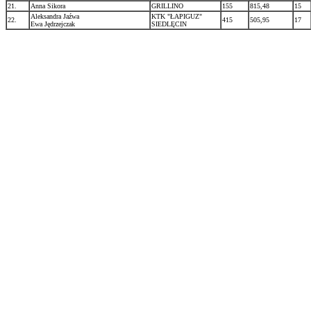
21.
Anna Sikora
GRILLINO
155
815,48
15
Aleksandra Jaźwa
KTK "ŁAPIGUZ"
22.
415
505,95
17
Ewa Jędrzejczak
SIEDLĘCIN