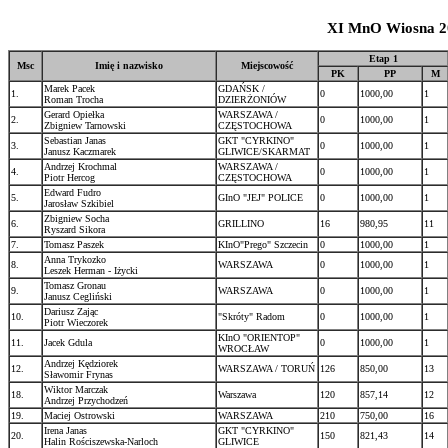
XI MnO Wiosna 20
Etap 1
Msc
Imię i nazwisko
Miejscowość
PK
PP
M
Marek Pacek
GDAŃSK /
1.
0
1000,00
1
Roman Trocha
DZIERŻONIÓW
Gerard Opiełka
WARSZAWA /
2.
0
1000,00
1
Zbigniew Tarnowski
CZĘSTOCHOWA
Sebastian Janas
GKT "CYRKINO"
3.
0
1000,00
1
Janusz Kaczmarek
GLIWICE/SKARMAT
Andrzej Krochmal
WARSZAWA /
4.
0
1000,00
1
Piotr Hercog
CZĘSTOCHOWA
Edward Fudro
5.
GInO "JEJ" POLICE
0
1000,00
1
Jarosław Szkibiel
Zbigniew Socha
6.
GRILLINO
16
980,95
11
Ryszard Sikora
7.
Tomasz Paszek
KInO"Prego" Szczecin
0
1000,00
1
Anna Trykozko
8.
WARSZAWA
0
1000,00
1
Leszek Herman - Iżycki
Tomasz Gronau
9.
WARSZAWA
0
1000,00
1
Janusz Cegliński
Dariusz Zając
10.
"Skróty" Radom
0
1000,00
1
Piotr Wieczorek
KInO "ORIENTOP"
11.
Jacek Gdula
0
1000,00
1
WROCŁAW
Andrzej Kędziorek
12.
WARSZAWA / TORUŃ
126
850,00
13
Sławomir Frynas
Wiktor Marczak
18.
Warszawa
120
857,14
12
Andrzej Przychodzeń
19.
Maciej Ostrowski
WARSZAWA
210
750,00
16
Irena Janas
GKT "CYRKINO"
20.
150
821,43
14
Halin Rościszewska-Narloch
GLIWICE