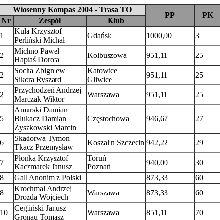
Wiosenny Kompas 2004 - Trasa TO
PP
PK
Nr
Zespół
Klub
Kula Krzysztof
1
Gdańsk
1000,00
3
Perliński Michał
Michno Paweł
2
Kolbuszowa
951,11
25
Haptaś Dorota
Socha Zbigniew
Katowice
2
951,11
25
Sikora Ryszard
Gliwice
Przychodzeń Andrzej
2
Warszawa
951,11
25
Marczak Wiktor
Amurski Damian
5
Blukacz Damian
Częstochowa
946,67
27
Żyszkowski Marcin
Skadorwa Tymon
6
Koszalin Szczecin
942,22
29
Tkacz Przemysław
Płonka Krzysztof
Toruń
7
940,00
30
Kaczmarek Janusz
Poznań
8
Gall Anonim z Polski
873,33
60
Krochmal Andrzej
8
Warszawa
873,33
60
Drozda Wojciech
Cegliński Janusz
10
Warszawa
851,11
70
Gronau Tomasz