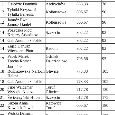
11
Dziedzic Dominik
Andrychów
833,33
78
Tylutki Krzysztof
12
Kolbuszowa
806,67
90
Tylutki Ireneusz
Jamróz Ewa
12
Kolbuszowa
806,67
90
Jamróz Daniel
Pożyczka Piotr
14
Szczecin
802,22
92
Krejczy Arkadiusz
14
Gall Anonim z Polski
802,22
92
Zając Dariusz
14
Radom
802,22
92
Wieczorek Piotr
Pacek Marek
Gdańsk
17
795,56
95
Trocha Roman
Dzierżoniów
Janas Irena
18
Rościszewska-Narloch
Gliwice
773,33
105
Halina
18
Gall Anonim z Polski
773,33
105
Fijor Waldemar
Toruń
20
717,78
130
Wysocki Andrzej
Gliwice
21
Świerczyński Hubert
Szczecin
617,78
175
Sikora Anna
Katowice
22
606,67
180
Kowalek Paweł
Toruń
Wolski Damian