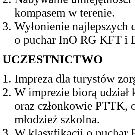
kompasem w terenie.
Wyłonienie najlepszych d
o puchar InO RG KFT i D
UCZESTNICTWO
Impreza dla turystów zo
W imprezie biorą udział k
oraz członkowie PTTK, o
młodzież szkolna.
W klasyfikacji o puchar