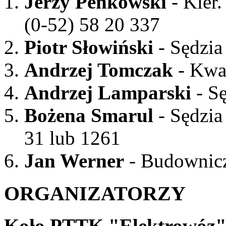
Jerzy Penkowski
- Kier.
(0-52) 58 20 337
Piotr Słowiński
- Sędzi
Andrzej Tomczak
- Kwat
Andrzej Lamparski
- Sę
Bożena Smarul
- Sędzia 
31 lub 1261
Jan Werner
- Budownicz
ORGANIZATORZY
Koło PTTK "Elektrowóz"