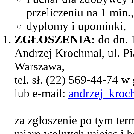
przeliczeniu na 1 min.,
dyplomy i upominki,
ZGŁOSZENIA:
do dn. 1
Andrzej Krochmal, ul. P
Warszawa,
tel. sł. (22) 569-44-74 w
lub e-mail:
andrzej_kro
za zgłoszenie po tym ter
miarę wolnych miejsc i b