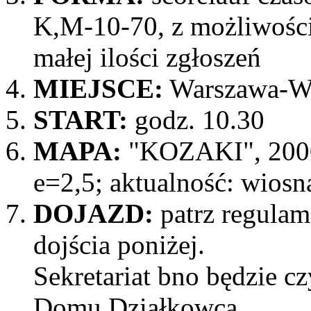
K,M-10-70, z możliwości
małej ilości zgłoszeń
MIEJSCE:
Warszawa-W
START:
godz. 10.30
MAPA:
"KOZAKI", 2000
e=2,5; aktualność: wiosn
DOJAZD:
patrz regula
dojścia poniżej.
Sekretariat bno będzie c
Domu Działkowca.