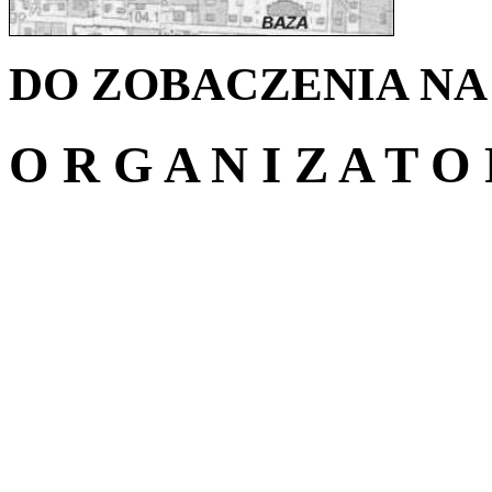
DO ZOBACZENIA NA
O R G A N I Z A T O