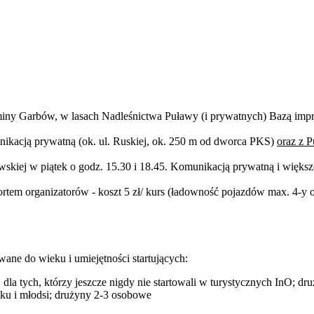
gminy Garbów, w lasach Nadleśnictwa Puławy (i prywatnych) Bazą imp
kacją prywatną (ok. ul. Ruskiej, ok. 250 m od dworca PKS)
oraz z 
skiej w piątek o godz. 15.30 i 18.45. Komunikacją prywatną i więk
ortem organizatorów - koszt 5 zł/ kurs (ładowność pojazdów max. 4-y
ane do wieku i umiejętności startujących:
a, dla tych, którzy jeszcze nigdy nie startowali w turystycznych InO; d
oku i młodsi; drużyny 2-3 osobowe