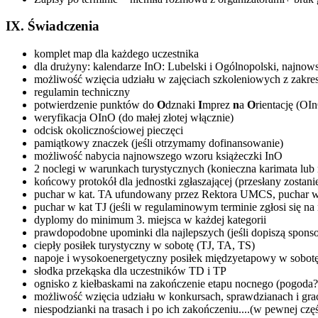
IX. Świadczenia
komplet map dla każdego uczestnika
dla drużyny: kalendarze InO: Lubelski i Ogólnopolski, najnow
możliwość wzięcia udziału w zajęciach szkoleniowych z zakre
regulamin techniczny
potwierdzenie punktów do
O
dznaki
I
mprez
n
a
O
rientację (OI
weryfikacja OInO (do małej złotej włącznie)
odcisk okolicznościowej pieczęci
pamiątkowy znaczek (jeśli otrzymamy dofinansowanie)
możliwość nabycia najnowszego wzoru książeczki InO
2 noclegi w warunkach turystycznych (konieczna karimata lub 
końcowy protokół dla jednostki zgłaszającej (przesłany zostan
puchar w kat. TA ufundowany przez Rektora UMCS, puchar 
puchar w kat TJ (jeśli w regulaminowym terminie zgłosi się na 
dyplomy do minimum 3. miejsca w każdej kategorii
prawdopodobne upominki dla najlepszych (jeśli dopiszą sponso
ciepły posiłek turystyczny w sobotę (TJ, TA, TS)
napoje i wysokoenergetyczny posiłek międzyetapowy w sobot
słodka przekąska dla uczestników TD i TP
ognisko z kiełbaskami na zakończenie etapu nocnego (pogoda?
możliwość wzięcia udziału w konkursach, sprawdzianach i grach
niespodzianki na trasach i po ich zakończeniu....(w pewnej czę