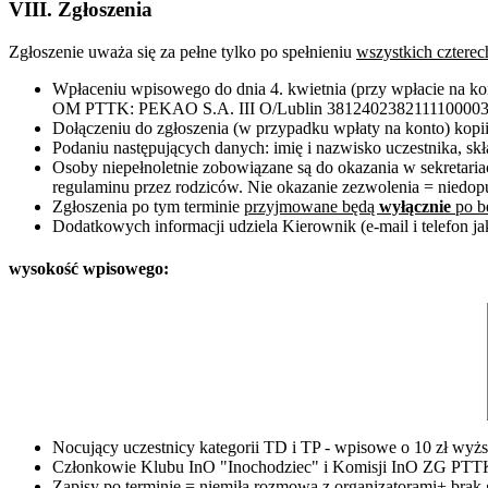
VIII. Zgłoszenia
Zgłoszenie uważa się za pełne tylko po spełnieniu
wszystkich czterec
Wpłaceniu wpisowego do dnia 4. kwietnia (przy wpłacie na k
OM PTTK: PEKAO S.A. III O/Lublin 381240238211110000
Dołączeniu do zgłoszenia (w przypadku wpłaty na konto) kopii
Podaniu następujących danych: imię i nazwisko uczestnika, skład
Osoby niepełnoletnie zobowiązane są do okazania w sekretaria
regulaminu przez rodziców. Nie okazanie zezwolenia = niedop
Zgłoszenia po tym terminie
przyjmowane będą
wyłącznie
po b
Dodatkowych informacji udziela Kierownik (e-mail i telefon j
wysokość wpisowego:
Nocujący uczestnicy kategorii TD i TP - wpisowe o 10 zł wyżs
Członkowie Klubu InO "Inochodziec" i Komisji InO ZG PTTK
Zapisy po terminie = niemiła rozmowa z organizatorami+ brak