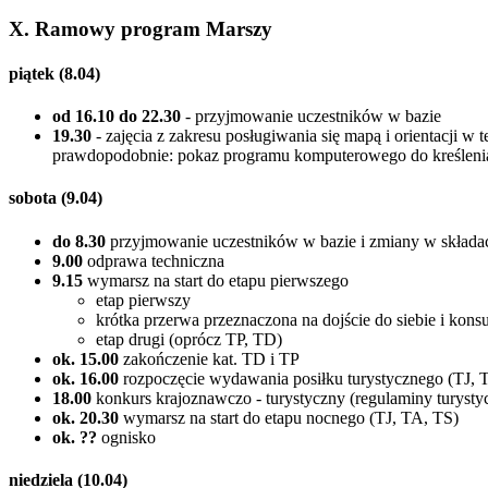
X. Ramowy program Marszy
piątek (8.04)
od 16.10 do 22.30
- przyjmowanie uczestników w bazie
19.30
- zajęcia z zakresu posługiwania się mapą i orientacji 
prawdopodobnie: pokaz programu komputerowego do kreślenia
sobota (9.04)
do 8.30
przyjmowanie uczestników w bazie i zmiany w skł
9.00
odprawa techniczna
9.15
wymarsz na start do etapu pierwszego
etap pierwszy
krótka przerwa przeznaczona na dojście do siebie i kon
etap drugi (oprócz TP, TD)
ok. 15.00
zakończenie kat. TD i TP
ok. 16.00
rozpoczęcie wydawania posiłku turystycznego (TJ, 
18.00
konkurs krajoznawczo - turystyczny (regulaminy turyst
ok. 20.30
wymarsz na start do etapu nocnego (TJ, TA, TS)
ok. ??
ognisko
niedziela (10.04)