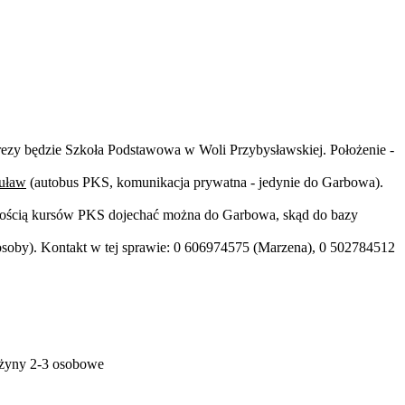
rezy będzie Szkoła Podstawowa w Woli Przybysławskiej. Położenie -
Puław
(autobus PKS, komunikacja prywatna - jedynie do Garbowa).
szością kursów PKS dojechać można do Garbowa, skąd do bazy
 osoby). Kontakt w tej sprawie: 0 606974575 (Marzena), 0 502784512
rużyny 2-3 osobowe