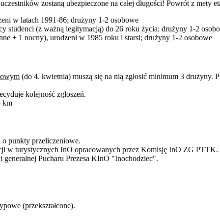
 uczestników zostaną ubezpieczone na całej długości! Powrót z mety et
dzeni w latach 1991-86; drużyny 1-2 osobowe
scy studenci (z ważną legitymacją) do 26 roku życia; drużyny 1-2 osob
nne + 1 nocny), urodzeni w 1985 roku i starsi; drużyny 1-2 osobowe
inowym
(do 4. kwietnia) muszą się na nią zgłosić minimum 3 drużyny. 
cyduje kolejność zgłoszeń.
5 km
 o punkty przeliczeniowe.
acji w turystycznych InO opracowanych przez Komisję InO ZG PTTK.
cji generalnej Pucharu Prezesa KInO "Inochodziec".
typowe (przekształcone).