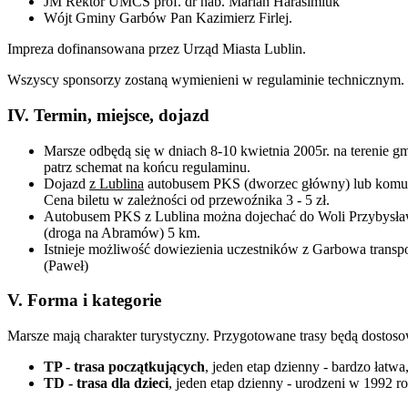
JM Rektor UMCS prof. dr hab. Marian Harasimiuk
Wójt Gminy Garbów Pan Kazimierz Firlej.
Impreza dofinansowana przez Urząd Miasta Lublin.
Wszyscy sponsorzy zostaną wymienieni w regulaminie technicznym.
IV. Termin, miejsce, dojazd
Marsze odbędą się w dniach 8-10 kwietnia 2005r. na terenie 
patrz schemat na końcu regulaminu.
Dojazd
z Lublina
autobusem PKS (dworzec główny) lub komuni
Cena biletu w zależności od przewoźnika 3 - 5 zł.
Autobusem PKS z Lublina można dojechać do Woli Przybysław
(droga na Abramów) 5 km.
Istnieje możliwość dowiezienia uczestników z Garbowa transp
(Paweł)
V. Forma i kategorie
Marsze mają charakter turystyczny. Przygotowane trasy będą dostosow
TP - trasa początkujących
, jeden etap dzienny - bardzo łatw
TD - trasa dla dzieci
, jeden etap dzienny - urodzeni w 1992 r