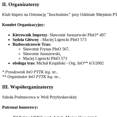
II. Organizatorzy
Klub Imprez na Orientację "Inochodziec" przy Oddziale Miejskim 
Komitet Organizacyjny:
Kierownik Imprezy
- Sławomir Juraszewski PInO* 497
Sędzia Główny
- Maciej Ligencki PInO 573
Budowniczowie Tras:
Sławomir Frynas PInO 567,
Sławomir Juraszewski,
Maciej Ligencki PInO 573
obsługa tras:
Michał Krupiński - Org. InO** 6/3/2002
* Przodownik InO PTTK leg. nr...
** Organizator InO PTTK leg. nr...
III. Współorganizatorzy
Szkoła Podstawowa w Woli Przybysławskiej
Patronat honorowy: