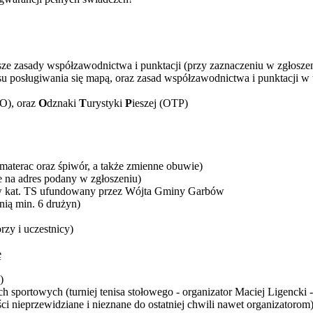
sze zasady współzawodnictwa i punktacji (przy zaznaczeniu w zgłoszeni
su posługiwania się mapą, oraz zasad współzawodnictwa i punktacji w
nO), oraz
O
dznaki
T
urystyki
P
ieszej (OTP)
materac oraz śpiwór, a także zmienne obuwie)
ie na adres podany w zgłoszeniu)
w kat. TS ufundowany przez Wójta Gminy Garbów
nią min. 6 drużyn)
rzy i uczestnicy)
ę
)
 sportowych (turniej tenisa stołowego - organizator Maciej Ligencki 
ści nieprzewidziane i nieznane do ostatniej chwili nawet organizatorom