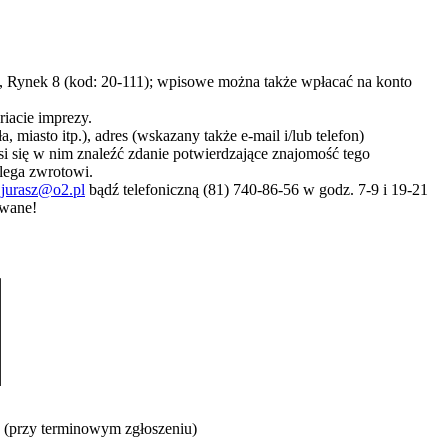
, Rynek 8 (kod: 20-111); wpisowe można także wpłacać na konto
iacie imprezy.
 miasto itp.), adres (wskazany także e-mail i/lub telefon)
i się w nim znaleźć zdanie potwierdzające znajomość tego
lega zwrotowi.
ą
jurasz@o2.pl
bądź telefoniczną (81) 740-86-56 w godz. 7-9 i 19-21
owane!
(przy terminowym zgłoszeniu)