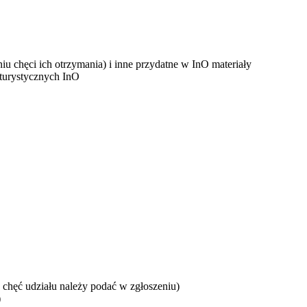
u chęci ich otrzymania) i inne przydatne w InO materiały
 turystycznych InO
- chęć udziału należy podać w zgłoszeniu)
)