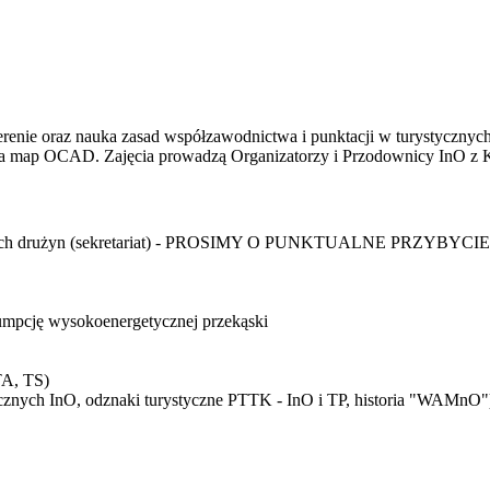
w terenie oraz nauka zasad współzawodnictwa i punktacji w turystyczn
 map OCAD. Zajęcia prowadzą Organizatorzy i Przodownicy InO z Kl
adach drużyn (sekretariat) - PROSIMY O PUNKTUALNE PRZYBYCIE
sumpcję wysokoenergetycznej przekąski
TA, TS)
ycznych InO, odznaki turystyczne PTTK - InO i TP, historia "WAMnO"