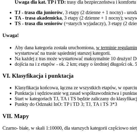
Uwaga dla kat. TP i TD:
trasy dla bezpieczeństwa i komfortu
TJ - trasa dla juniorów
, 3 etapy (2 dzienne + 1 nocny) - uro
TA - trasa akademicka
, 3 etapy (2 dzienne + 1 nocny); wszy
TS - trasa dla seniorów
(=starych wyjadaczy), 3 etapy (2 dzie
Uwaga!
Aby dana kategoria została uruchomiona,
w terminie regulam
wystartować na trasie sąsiedniej starszej kategorii.
Na każdej z tras może wystartować maksymalnie 10 drużyn! De
dojścia na i z etapów - ok. 2 km; etapy o średniej długości ok. 
VI. Klasyfikacja i punktacja
Klasyfikacja końcowa, łączna ze wszystkich etapów, w oparciu
Punktacja i sędziowanie wg zasad współzawodnictwa i punkt
Start w kategoriach TJ, TA i TS będzie zaliczany do klasyfika
Punkty do Odznaki InO: TP i TD 3; TJ, TA i TS 3*3
VII. Mapy
Czarno- białe, w skali 1:10000, dla starszych kategorii częściowo nie