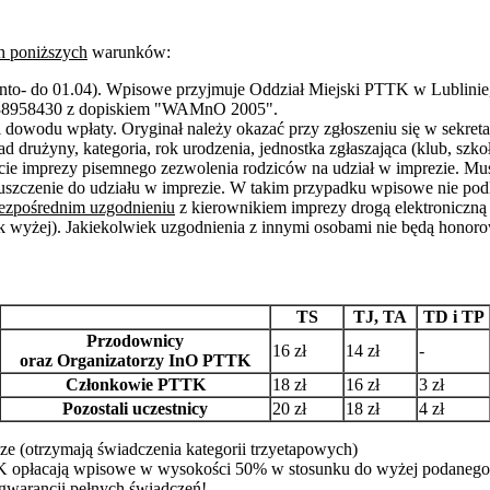
h poniższych
warunków:
onto- do 01.04). Wpisowe przyjmuje Oddział Miejski PTTK w Lublinie
38958430 z dopiskiem "WAMnO 2005".
 dowodu wpłaty. Oryginał należy okazać przy zgłoszeniu się w sekretar
 drużyny, kategoria, rok urodzenia, jednostka zgłaszająca (klub, szkoła,
cie imprezy pisemnego zezwolenia rodziców na udział w imprezie. Mus
uszczenie do udziału w imprezie. W takim przypadku wpisowe nie pod
ezpośrednim uzgodnieniu
z kierownikiem imprezy drogą elektroniczn
ak wyżej). Jakiekolwiek uzgodnienia z innymi osobami nie będą honor
TS
TJ, TA
TD i TP
Przodownicy
16 zł
14 zł
-
oraz Organizatorzy InO PTTK
Członkowie PTTK
18 zł
16 zł
3 zł
Pozostali uczestnicy
20 zł
18 zł
4 zł
ze (otrzymają świadczenia kategorii trzyetapowych)
 opłacają wpisowe w wysokości 50% w stosunku do wyżej podanego 
 gwarancji pełnych świadczeń!