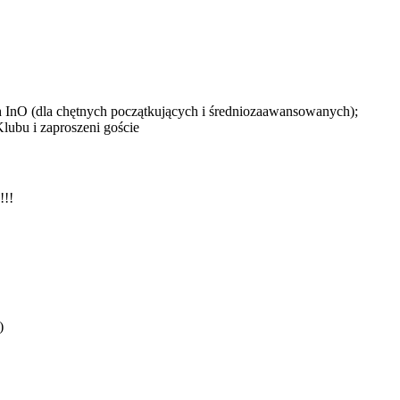
ych InO (dla chętnych początkujących i średniozaawansowanych);
ubu i zaproszeni goście
!!!
)