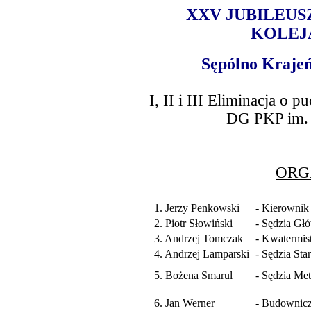
XXV JUBILEU
KOLEJ
Sępólno Krajeńs
I, II i III Eliminacja o
DG PKP im. 
ORG
1. Jerzy Penkowski
- Kierownik
2. Piotr Słowiński
- Sędzia Gł
3. Andrzej Tomczak
- Kwatermis
4. Andrzej Lamparski
- Sędzia Star
5. Bożena Smarul
- Sędzia Me
6. Jan Werner
- Budownicz