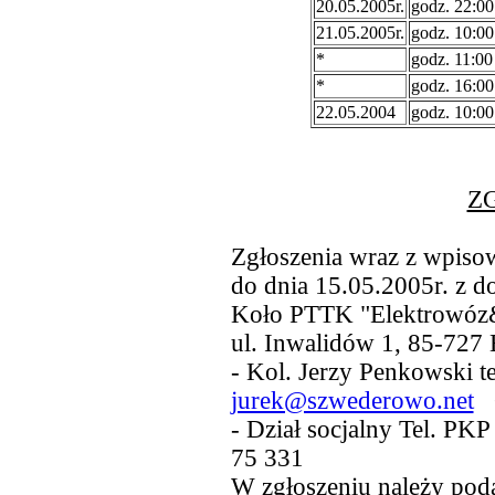
20.05.2005r.
godz. 22:00
21.05.2005r.
godz. 10:00
*
godz. 11:00
*
godz. 16:00
22.05.2004
godz. 10:00
Z
Zgłoszenia wraz z wpiso
do dnia 15.05.2005r. z 
Koło PTTK "Elektrowóz&
ul. Inwalidów 1, 85-727 
- Kol. Jerzy Penkowski te
jurek@szwederowo.net
G
- Dział socjalny Tel. PK
75 331
W zgłoszeniu należy pod