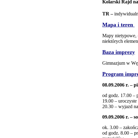
Kolarski Rajd n
TR –
indywidualn
Mapa i teren
Mapy nietypowe, c
niektórych eleme
Baza imprezy
Gimnazjum w Węgl
Program impr
08.09.2006 r. – p
od godz. 17.00 –
19.00 – uroczyste
20.30 – wyjazd na
09.09.20
06 r. – s
ok. 3.00 – zakoń
od godz. 8.00 – 