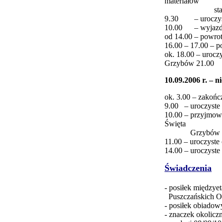
materiałów
starto
9.30 – uroczyst
10.00 – wyjazd n
od 14.00 – powro
16.00 – 17.00 – p
ok. 18.00 – urocz
Grzybów
21.00 –
10.09.2006 r. – ni
ok. 3.00 – zakoń
9.00 – uroczyst
10.00 – przyjmow
Święta
Grzybów (p
11.00 – uroczyste 
14.00 – uroczyst
Świadczenia
- posiłek międzye
Puszczańskich
- posiłek obiadow
- znaczek okolic