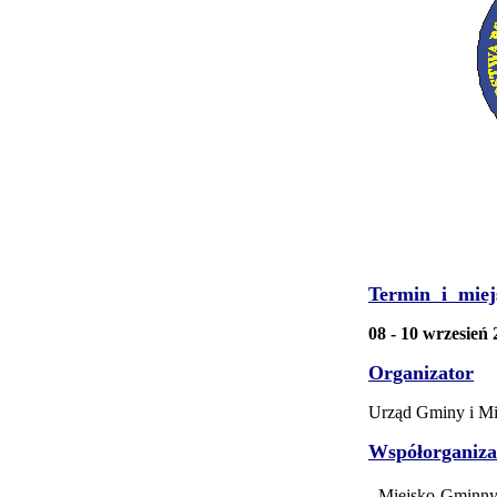
Termin
i
miej
08 - 10 wrzesień 
Organizator
Urząd Gminy i Mi
Współorganiza
- Miejsko-Gminny