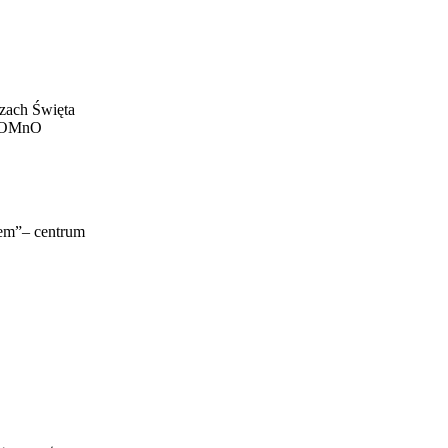
ezach Święta
h OMnO
bem”– centrum