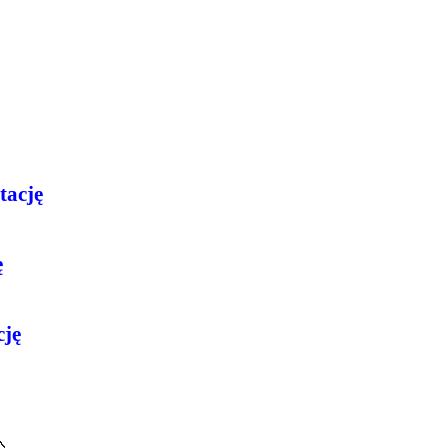
tację
ę
cję