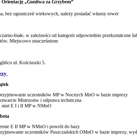
a Orientację „Gonitwa za Grzybem”
a, bez ograniczeń wiekowych, należy posiadać własny rower
zarno-białe, w zależności od kategorii odpowiednio przekształcone l
ntów. Miejscowo unacześnione
.
ińcu ul. Kościuszki 5.
ezy
iątek
 przyjmowanie uczestników MP w Nocnych MnO w bazie imprezy
 otwarcie Mistrzostw i odprawa techniczna
 start E I i II MP w NMnO
obota
czenie E II MP w NMnO i powrót do bazy
przyjmowanie uczestników Puszczańskich OMnO w bazie imprezy, wy