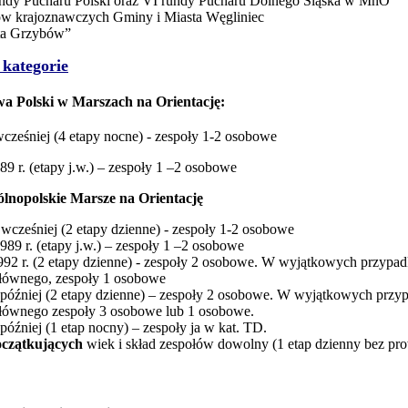
undy Pucharu Polski oraz VI rundy Pucharu Dolnego Śląska w MnO
ów krajoznawczych Gminy i Miasta Węgliniec
ta Grzybów”
 kategorie
wa Polski w Marszach na Orientację:
 wcześniej (4 etapy nocne) - zespoły 1-2 osobowe
89 r. (etapy j.w.) – zespoły 1 –2 osobowe
lnopolskie Marsze na Orientację
 i wcześniej (2 etapy dzienne) - zespoły 1-2 osobowe
1989 r. (etapy j.w.) – zespoły 1 –2 osobowe
 1992 r. (2 etapy dzienne) - zespoły 2 osobowe. W wyjątkowych przypa
ego, zespoły 1 osobowe
. i później (2 etapy dzienne) – zespoły 2 osobowe. W wyjątkowych pr
ego zespoły 3 osobowe lub 1 osobowe.
i później (1 etap nocny) – zespoły ja w kat. TD.
początkujących
wiek i skład zespołów dowolny (1 etap dzienny bez pr