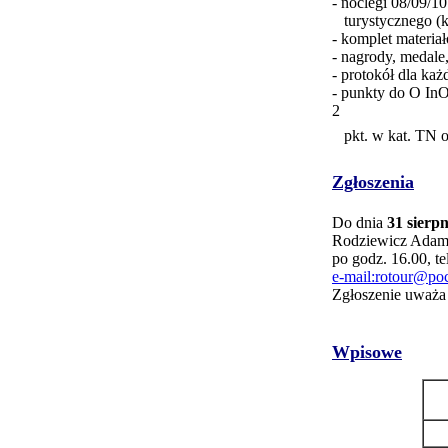
- noclegi 08/09/1
turystycznego (ka
- komplet materia
- nagrody, medale
- protokół dla każ
- punkty do O In
2
pkt. w kat. TN or
Zgłoszenia
Do dnia
31 sierpn
Rodziewicz Adam 
po godz. 16.00, 
e-mail:rotour@poc
Zgłoszenie uważa
Wpisowe