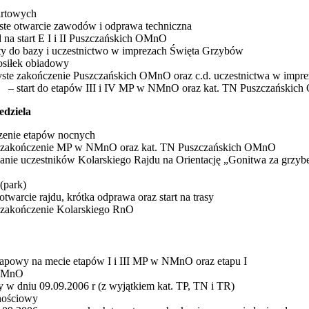
wych
e otwarcie zawodów i odprawa techniczna
a start E I i II Puszczańskich OMnO
ty do bazy i uczestnictwo w imprezach Święta Grzybów
osiłek obiadowy
yste zakończenie Puszczańskich OMnO oraz c.d. uczestnictwa w impr
 start do etapów III i IV MP w NMnO oraz kat. TN Puszczańskic
edziela
czenie etapów nocnych
e zakończenie MP w NMnO oraz kat. TN Puszczańskich OMnO
anie uczestników Kolarskiego Rajdu na Orientację „Gonitwa za grzy
ark)
otwarcie rajdu, krótka odprawa oraz start na trasy
e zakończenie Kolarskiego RnO
tapowy na mecie etapów I i III MP w NMnO oraz etapu I
 OMnO
y w dniu 09.09.2006 r (z wyjątkiem kat. TP, TN i TR)
znościowy