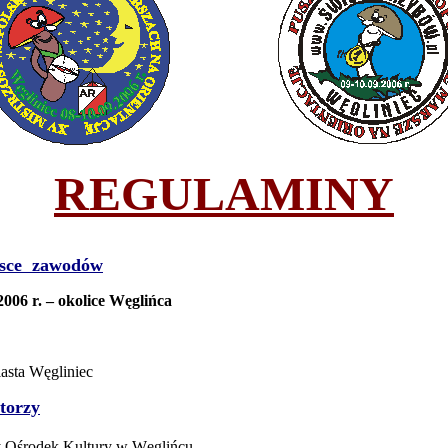
REGULAMINY
sce
zawodów
2006 r. – okolice Węglińca
asta Węgliniec
torzy
 Ośrodek Kultury w Węglińcu