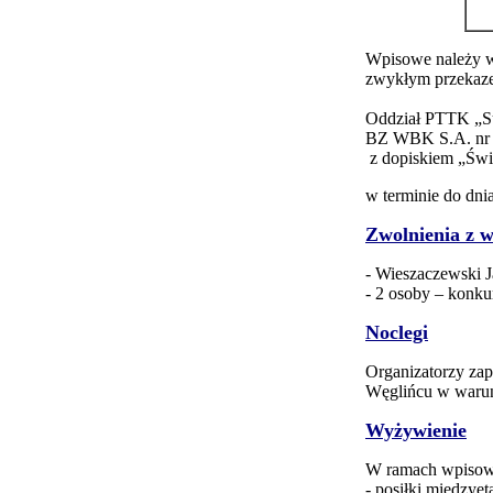
Wpisowe należy w
zwykłym przekaze
Oddział PTTK „Su
BZ WBK S.A. nr
z dopiskiem „Św
w terminie do dni
Zwolnienia z 
- Wieszaczewski 
- 2 osoby – kon
Noclegi
Organizatorzy zap
Węglińcu w warunk
Wyżywienie
W ramach wpisowe
- posiłki między