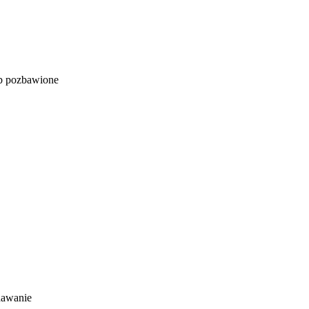
ub pozbawione
dawanie