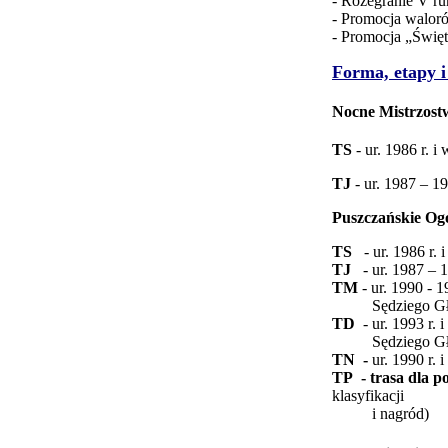
- Rozegranie V r
- Promocja walor
- Promocja „Świę
Forma, etapy i
Nocne Mistrzost
TS
- ur. 1986 r. i
TJ
-
ur. 1987 – 19
Puszczańskie Ogó
TS
-
ur. 1986 r.
TJ
-
ur. 1987 – 
TM
- ur. 1990 -
Sędziego Główn
TD
- ur. 1993 r
Sędziego Główn
TN -
ur. 1990 r. 
TP - trasa dla 
klasyfikacji
i nagród)