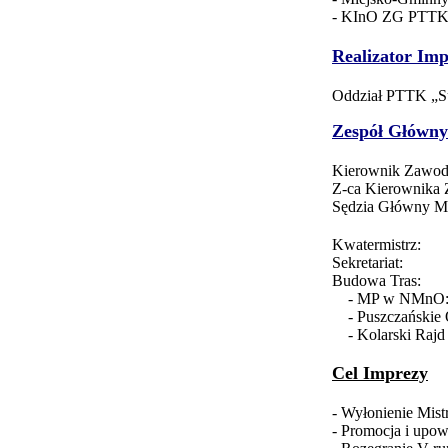
- KInO ZG PTTK
Realizator Im
Oddział PTTK „Su
Zespół Główny
Kierowni
Z-ca Kier
Sędzia Głó
Kwater
Sekreta
Budowa Tras:
- MP w N
- Puszcza
- Kolarski Raj
Cel Imprezy
- Wyłonienie Mis
- Promocja i upow