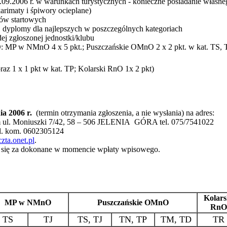
0.09.2006 r. w warunkach turystycznych - konieczne posiadanie własne
rimaty i śpiwory ocieplane)
łów startowych
, dyplomy dla najlepszych w poszczególnych kategoriach
dej zgłoszonej jednostki/klubu
O: MP w NMnO 4 x 5 pkt.; Puszczańskie OMnO 2 x 2 pkt. w kat. TS, 
az 1 x 1 pkt w kat. TP; Kolarski RnO 1x 2 pkt)
ia 2006 r.
(termin otrzymania zgłoszenia, a nie wysłania) na adres
:
ul. Moniuszki 7/42, 58 – 506 JELENIA
GÓRA tel. 075/7541022
tel. kom. 0602305124
zta.onet.pl
.
 się za dokonane w momencie wpłaty wpisowego.
Kolars
MP w NMnO
Puszczańskie OMnO
RnO
TS
TJ
TS, TJ
TN, TP
TM, TD
TR