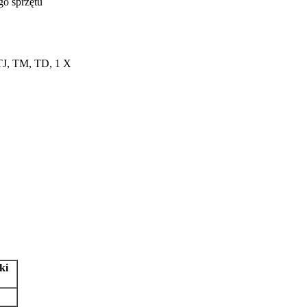
go sprzętu
TJ, TM, TD, 1 X
ki