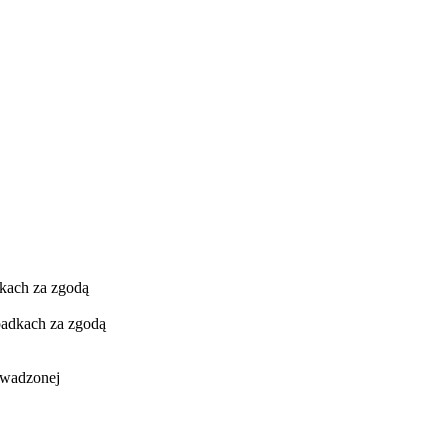
dkach za zgodą
zypadkach za zgodą
owadzonej