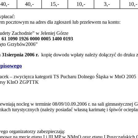
40,-
40,-
15,-
10,-
3,-
10,-
płacać:
m pocztowym na adres dla zgłoszeń lub przelewem na konto:
dety Zachodnie” w Jeleniej Górze
61 1090 1926 0000 0005 1400 0193
ięto Grzybów2006”
a
31sierpnia 2006 r.
kopię dowodu wpłaty należy dołączyć do druku z
wpisowego
Jacek – zwycięzca kategorii TS Pucharu Dolnego Śląska w MnO 2005
kursy KInO ZGPTTK
ewniają nocleg w terminie 08/09/10.09.2006 r. na sali gimnastycznej
ach turystycznych (należy posiadać własną karimatę i śpiwór ociepla
go organizatorzy zabezpieczają:
etapowe na mecie etapu I i III MP w NMnO oraz etapu I Puszczańskic