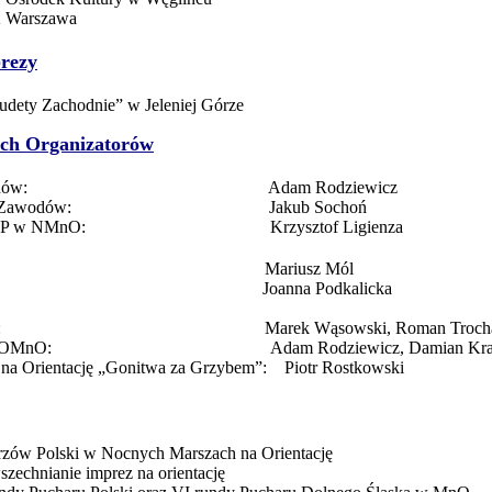
 Warszawa
prezy
dety Zachodnie” w Jeleniej Górze
ch Organizatorów
k Zawodów: Adam Rodziewicz
ownika Zawodów: Jakub Sochoń
wny MP w NMnO: Krzysztof Ligienza
mistrz: Mariusz Mól
riat: Joanna Podkalicka
MnO: Marek Wąsowski, Roman Troch
ńskie OMnO: Adam Rodziewicz, Damian Kraj
d na Orientację „Gonitwa za Grzybem”: Piotr Rostkowski
trzów Polski w Nocnych Marszach na Orientację
szechnianie imprez na orientację