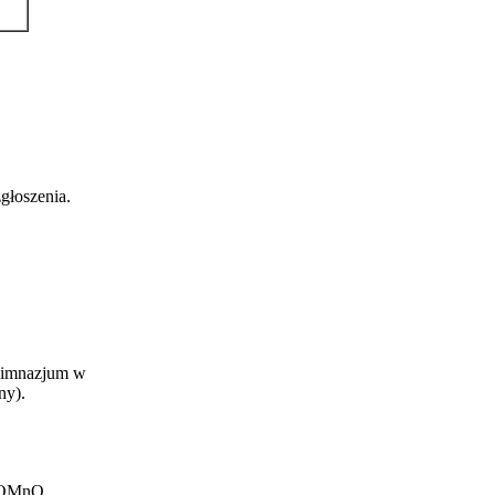
głoszenia.
 Gimnazjum w
ny).
h OMnO