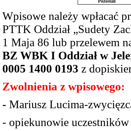
Pozostali
Wpisowe należy wpłacać p
PTTK Oddział „Sudety Zach
1 Maja 86 lub przelewem na
BZ WBK I Oddział w Jelen
0005 1400 0193
z dopiskie
Zwolnienia z wpisowego:
-
Mariusz Lucima-zwycięzc
- opiekunowie uczestników 