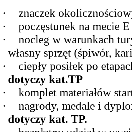
·
znaczek okolicznościow
·
poczęstunek na mecie E 
·
nocleg w warunkach tur
własny sprzęt (śpiwór, kar
·
ciepły posiłek po etapa
dotyczy kat.TP
·
komplet materiałów sta
·
nagrody, medale i dypl
dotyczy kat. TP.