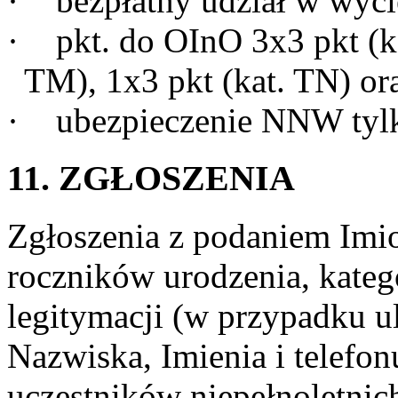
·
bezpłatny udział w wyci
·
pkt. do OInO 3x3 pkt (ka
TM), 1x3 pkt (kat. TN) ora
·
ubezpieczenie NNW tyl
11. ZGŁOSZENIA
Zgłoszenia z podaniem Imi
roczników urodzenia, kateg
legitymacji (w przypadku ul
Nazwiska, Imienia i telefo
uczestników niepełnoletnich