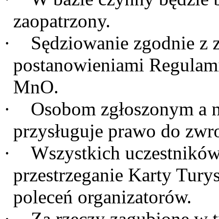
zaopatrzony.
·
Sędziowanie zgodnie z 
postanowieniami Regulam
MnO.
·
Osobom zgłoszonym a n
przysługuje prawo do zwr
·
Wszystkich uczestnikó
przestrzeganie Karty Tury
poleceń organizatorów.
·
Za rzeczy zagubione w t