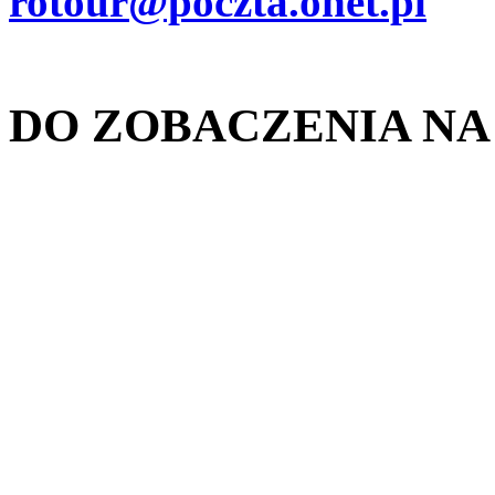
rotour@poczta.onet.pl
DO ZOBACZENIA NA