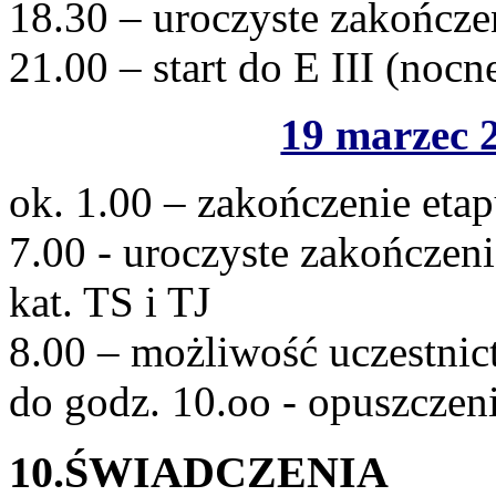
18.30 – uroczyste zakończ
21.00 – start do E III (nocn
19 marzec 2
ok. 1.00 – zakończenie eta
7.00 - uroczyste zakończen
kat. TS i TJ
8.00 – możliwość uczestni
do godz. 10.oo - opuszczen
10.ŚWIADCZENIA