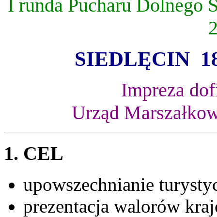
I runda Pucharu Dolnego Ś
2
SIEDLĘCIN 18 –
Impreza dof
Urząd Marszałkows
1. CEL
upowszechnianie turysty
prezentacja walorów kra