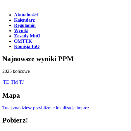
Aktualności
Kalendarz
Regulamin
Wyniki
Zasady MnO
OMTTK
Komisja InO
Najnowsze wyniki PPM
2025 końcowe
TD
TM
TJ
Mapa
Tutaj znajdziesz przybliżone lokalizacje imprez
Pobierz!