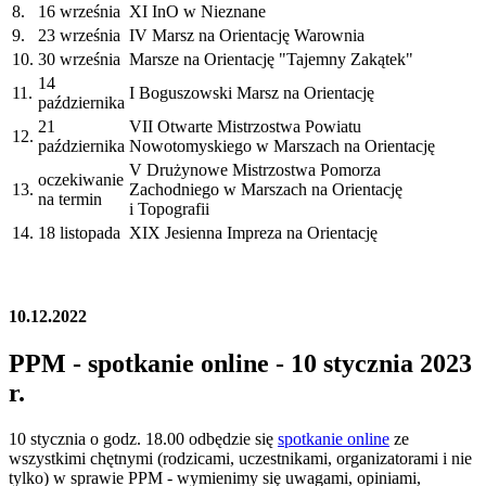
8.
16 września
XI InO w Nieznane
9.
23 września
IV Marsz na Orientację Warownia
10.
30 września
Marsze na Orientację "Tajemny Zakątek"
14
11.
I Boguszowski Marsz na Orientację
października
21
VII Otwarte Mistrzostwa Powiatu
12.
października
Nowotomyskiego w Marszach na Orientację
V Drużynowe Mistrzostwa Pomorza
oczekiwanie
13.
Zachodniego w Marszach na Orientację
na termin
i Topografii
14.
18 listopada
XIX Jesienna Impreza na Orientację
10.12.2022
PPM - spotkanie online - 10 stycznia 2023
r.
10 stycznia o godz. 18.00 odbędzie się
spotkanie online
ze
wszystkimi chętnymi (rodzicami, uczestnikami, organizatorami i nie
tylko) w sprawie PPM - wymienimy się uwagami, opiniami,