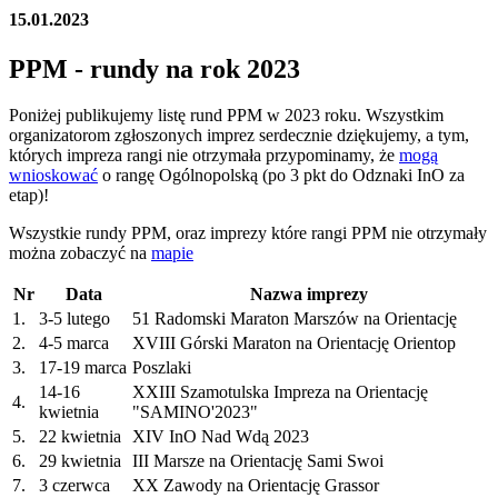
15.01.2023
PPM - rundy na rok 2023
Poniżej publikujemy listę rund PPM w 2023 roku. Wszystkim
organizatorom zgłoszonych imprez serdecznie dziękujemy, a tym,
których impreza rangi nie otrzymała przypominamy, że
mogą
wnioskować
o rangę Ogólnopolską (po 3 pkt do Odznaki InO za
etap)!
Wszystkie rundy PPM, oraz imprezy które rangi PPM nie otrzymały
można zobaczyć na
mapie
Nr
Data
Nazwa imprezy
1.
3-5 lutego
51 Radomski Maraton Marszów na Orientację
2.
4-5 marca
XVIII Górski Maraton na Orientację Orientop
3.
17-19 marca
Poszlaki
14-16
XXIII Szamotulska Impreza na Orientację
4.
kwietnia
"SAMINO'2023"
5.
22 kwietnia
XIV InO Nad Wdą 2023
6.
29 kwietnia
III Marsze na Orientację Sami Swoi
7.
3 czerwca
XX Zawody na Orientację Grassor