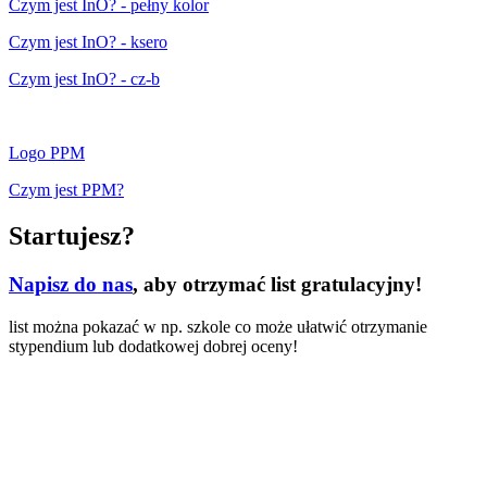
Czym jest InO? - pełny kolor
Czym jest InO? - ksero
Czym jest InO? - cz-b
Logo PPM
Czym jest PPM?
Startujesz?
Napisz do nas
, aby otrzymać list gratulacyjny!
list można pokazać w np. szkole co może ułatwić otrzymanie
stypendium lub dodatkowej dobrej oceny!