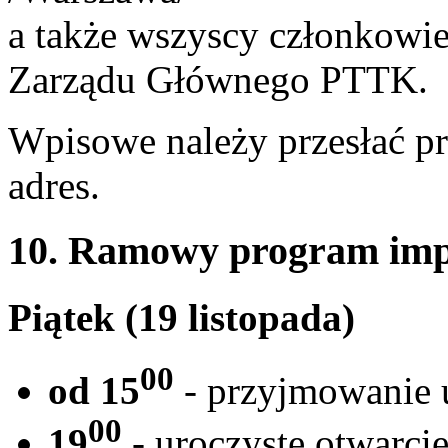
a także wszyscy członkowie
Zarządu Głównego PTTK.
Wpisowe należy przesłać 
adres.
10. Ramowy program imp
Piątek (19 listopada)
00
od 15
- przyjmowanie 
00
19
- uroczyste otwarci