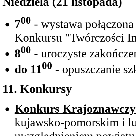
Niedziela (21 listopada)
00
7
- wystawa połączona 
Konkursu "Twórczości I
00
8
- uroczyste zakończe
00
do 11
- opuszczanie sz
11. Konkursy
Konkurs Krajoznawczy
kujawsko-pomorskim i lu
uwzględnieniem powiatu 