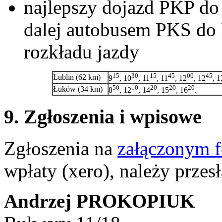
najlepszy dojazd PKP do
dalej autobusem PKS do 
rozkładu jazdy
15
30
15
45
00
45
Lublin (62 km)
9
, 10
, 11
, 11
, 12
, 12
, 1
50
10
20
20
20
Łuków (34 km)
8
, 12
, 14
, 15
, 16
.
9. Zgłoszenia i wpisowe
Zgłoszenia na
załączonym 
wpłaty (xero), należy przesł
Andrzej PROKOPIUK