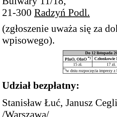
Bulwary 11/18,
21-300
Radzyń Podl.
(zgłoszenie uważa się za d
wpisowego).
Do 12 listopada 20
*)
Członkowie
PInO, OInO
15 zł.
17 zł.
*)
w dniu rozpoczęcia imprezy z b
Udział bezpłatny:
Stanisław Łuć, Janusz Cegl
/Warszawa/