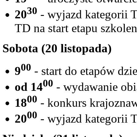
30
20
- wyjazd kategorii T
TD na start etapu szkol
Sobota (20 listopada)
00
9
- start do etapów dz
00
od 14
- wydawanie obi
00
18
- konkurs krajozna
00
20
- wyjazd kategorii T