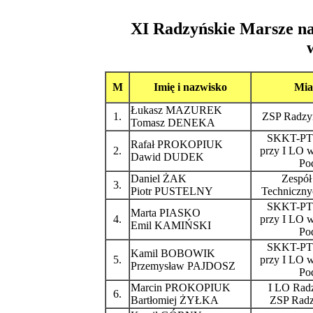
XI Radzyńskie Marsze 
M
Imię i nazwisko
Mia
Łukasz MAZUREK
1.
ZSP Radzyń
Tomasz DENEKA
SKKT-PT
Rafał PROKOPIUK
2.
przy I LO 
Dawid DUDEK
Pod
Daniel ŻAK
Zespół
3.
Piotr PUSTELNY
Techniczny
SKKT-PT
Marta PIASKO
4.
przy I LO 
Emil KAMIŃSKI
Pod
SKKT-PT
Kamil BOBOWIK
5.
przy I LO 
Przemysław PAJDOSZ
Pod
Marcin PROKOPIUK
I LO Radz
6.
Bartłomiej ŻYŁKA
ZSP Radz