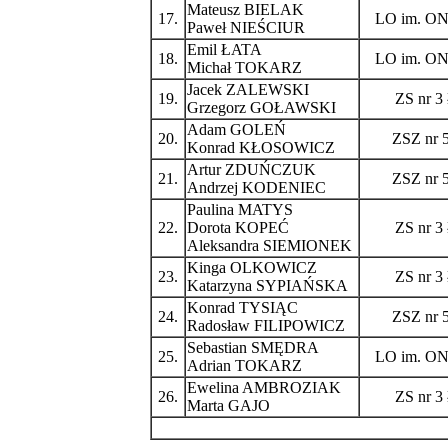
Mateusz BIELAK
17.
LO im. ONZ
Paweł NIEŚCIUR
Emil ŁATA
18.
LO im. ONZ
Michał TOKARZ
Jacek ZALEWSKI
19.
ZS nr 3
Grzegorz GOŁAWSKI
Adam GOLEŃ
20.
ZSZ nr 
Konrad KŁOSOWICZ
Artur ZDUŃCZUK
21.
ZSZ nr 
Andrzej KODENIEC
Paulina MATYS
22.
Dorota KOPEĆ
ZS nr 3
Aleksandra SIEMIONEK
Kinga OLKOWICZ
23.
ZS nr 3
Katarzyna SYPIAŃSKA
Konrad TYSIĄC
24.
ZSZ nr 
Radosław FILIPOWICZ
Sebastian SMĘDRA
25.
LO im. ONZ
Adrian TOKARZ
Ewelina AMBROZIAK
26.
ZS nr 3
Marta GAJO