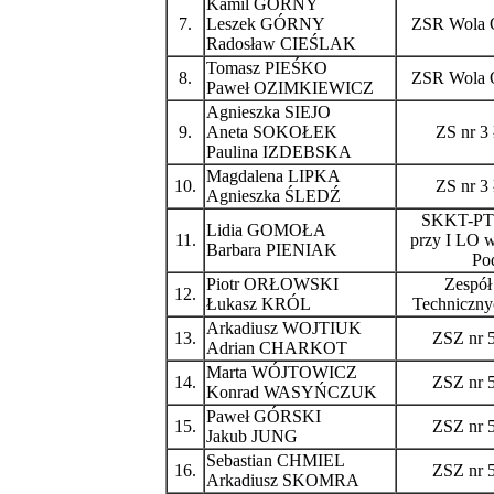
Kamil GÓRNY
7.
Leszek GÓRNY
ZSR Wola 
Radosław CIEŚLAK
Tomasz PIEŚKO
8.
ZSR Wola 
Paweł OZIMKIEWICZ
Agnieszka SIEJO
9.
Aneta SOKOŁEK
ZS nr 3
Paulina IZDEBSKA
Magdalena LIPKA
10.
ZS nr 3
Agnieszka ŚLEDŹ
SKKT-PT
Lidia GOMOŁA
11.
przy I LO 
Barbara PIENIAK
Pod
Piotr ORŁOWSKI
Zespół
12.
Łukasz KRÓL
Techniczny
Arkadiusz WOJTIUK
13.
ZSZ nr 
Adrian CHARKOT
Marta WÓJTOWICZ
14.
ZSZ nr 
Konrad WASYŃCZUK
Paweł GÓRSKI
15.
ZSZ nr 
Jakub JUNG
Sebastian CHMIEL
16.
ZSZ nr 
Arkadiusz SKOMRA