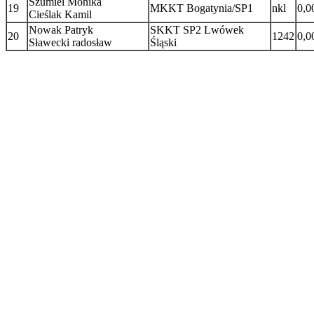
Szumiel Monika
19
MKKT Bogatynia/SP1
nkl
0,0
Cieślak Kamil
Nowak Patryk
SKKT SP2 Lwówek
20
1242
0,0
Sławecki radosław
Śląski