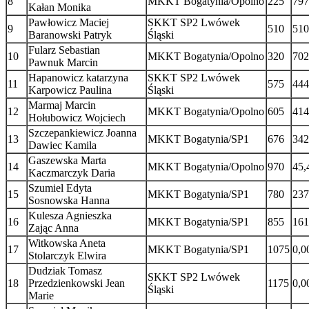
8
MKKT Bogatynia/Opolno
225
797
Kałan Monika
Pawłowicz Maciej
SKKT SP2 Lwówek
9
510
510
Baranowski Patryk
Śląski
Fularz Sebastian
10
MKKT Bogatynia/Opolno
320
702
Pawnuk Marcin
Hapanowicz katarzyna
SKKT SP2 Lwówek
11
575
444
Karpowicz Paulina
Śląski
Marmaj Marcin
12
MKKT Bogatynia/Opolno
605
414
Hołubowicz Wojciech
Szczepankiewicz Joanna
13
MKKT Bogatynia/SP1
676
342
Dawiec Kamila
Gaszewska Marta
14
MKKT Bogatynia/Opolno
970
45,
Kaczmarczyk Daria
Szumiel Edyta
15
MKKT Bogatynia/SP1
780
237
Sosnowska Hanna
Kulesza Agnieszka
16
MKKT Bogatynia/SP1
855
161
Zając Anna
Witkowska Aneta
17
MKKT Bogatynia/SP1
1075
0,0
Stolarczyk Elwira
Dudziak Tomasz
SKKT SP2 Lwówek
18
Przedzienkowski Jean
1175
0,0
Śląski
Marie