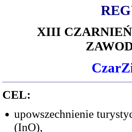
REG
XIII CZARNI
ZAWOD
CzarZ
CEL:
upowszechnienie turysty
(InO),