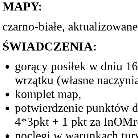
MAPY:
czarno-białe, aktualizowane
ŚWIADCZENIA:
gorący posiłek w dniu 16 
wrzątku (własne naczyni
komplet map,
potwierdzenie punktów d
4*3pkt + 1 pkt za InOM
noclegi w warunkach tury