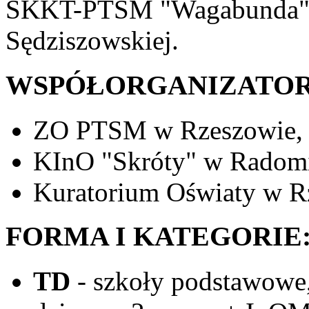
SKKT-PTSM "Wagabunda" 
Sędziszowskiej.
WSPÓŁORGANIZATOR
ZO PTSM w Rzeszowie,
KInO "Skróty" w Radom
Kuratorium Oświaty w R
FORMA I KATEGORIE
TD
- szkoły podstawowe,