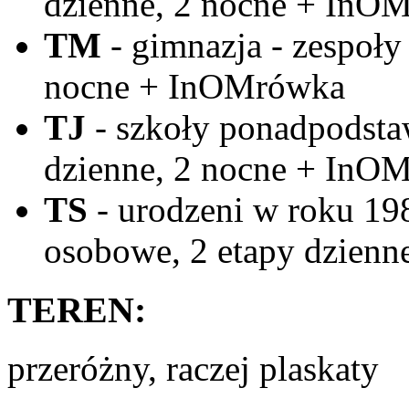
dzienne, 2 nocne + InO
TM
- gimnazja - zespoły
nocne + InOMrówka
TJ
- szkoły ponadpodstaw
dzienne, 2 nocne + InO
TS
- urodzeni w roku 198
osobowe, 2 etapy dzien
TEREN:
przeróżny, raczej plaskaty