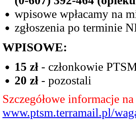
(0-607) 392-464 (opiek
wpisowe wpłacamy na mi
zgłoszenia po termin
WPISOWE:
15 zł
- członkowie PTSM 
20 zł
- pozostali
Szczegółowe informacje na s
www.ptsm.terramail.pl/wa