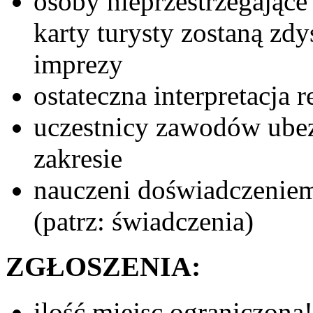
osoby nieprzestrzegające
karty turysty zostaną zdy
imprezy
ostateczna interpretacja 
uczestnicy zawodów ube
zakresie
nauczeni doświadczeniem
(patrz: świadczenia)
ZGŁOSZENIA:
ilość miejsc ograniczona