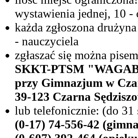
wystawienia jednej, 10 
każda zgłoszona drużyna
- nauczyciela
zgłaszać się można pisem
SKKT-PTSM "WAGA
przy Gimnazjum w Czar
39-123 Czarna Sędzisz
lub telefonicznie: (do 31
(0-17) 74-556-42 (gimn