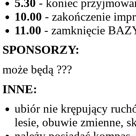
5.30
- koniec przyjmowa
10.00
- zakończenie impr
11.00
- zamknięcie BAZ
SPONSORZY:
może będą ???
INNE:
ubiór nie krępujący ruch
lesie, obuwie zmienne, sk
należy posiadać kompas, 