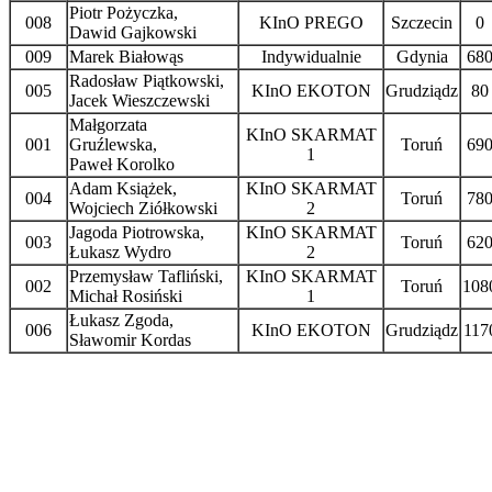
Piotr Pożyczka,
008
KInO PREGO
Szczecin
0
Dawid Gajkowski
009
Marek Białowąs
Indywidualnie
Gdynia
68
Radosław Piątkowski,
005
KInO EKOTON
Grudziądz
80
Jacek Wieszczewski
Małgorzata
KInO SKARMAT
001
Gruźlewska,
Toruń
69
1
Paweł Korolko
Adam Książek,
KInO SKARMAT
004
Toruń
78
Wojciech Ziółkowski
2
Jagoda Piotrowska,
KInO SKARMAT
003
Toruń
62
Łukasz Wydro
2
Przemysław Tafliński,
KInO SKARMAT
002
Toruń
108
Michał Rosiński
1
Łukasz Zgoda,
006
KInO EKOTON
Grudziądz
117
Sławomir Kordas