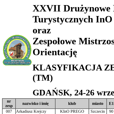
XXVII Drużynowe M
Turystycznych InO
oraz
Zespołowe Mistrzo
Orientację
KLASYFIKACJA ZES
(TM)
GDAŃSK, 24-26 wrześ
nr
nazwisko i imię
klub
miasto
E1
zesp
007
Arkadiusz Krejczy
KInO PREGO
Szczecin
90