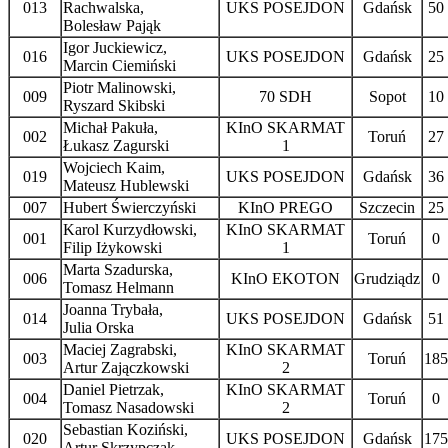
013
Rachwalska,
UKS POSEJDON
Gdańsk
50
Bolesław Pająk
Igor Juckiewicz,
016
UKS POSEJDON
Gdańsk
25
Marcin Ciemiński
Piotr Malinowski,
009
70 SDH
Sopot
10
Ryszard Skibski
Michał Pakuła,
KInO SKARMAT
002
Toruń
27
Łukasz Zagurski
1
Wojciech Kaim,
019
UKS POSEJDON
Gdańsk
36
Mateusz Hublewski
007
Hubert Świerczyński
KInO PREGO
Szczecin
25
Karol Kurzydłowski,
KInO SKARMAT
001
Toruń
0
Filip Iżykowski
1
Marta Szadurska,
006
KInO EKOTON
Grudziądz
0
Tomasz Helmann
Joanna Trybała,
014
UKS POSEJDON
Gdańsk
51
Julia Orska
Maciej Zagrabski,
KInO SKARMAT
003
Toruń
185
Artur Zajączkowski
2
Daniel Pietrzak,
KInO SKARMAT
004
Toruń
0
Tomasz Nasadowski
2
Sebastian Koziński,
020
UKS POSEJDON
Gdańsk
175
Artur Skrzypczak