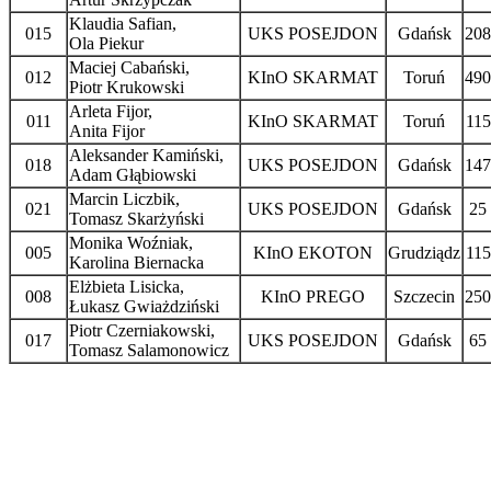
Klaudia Safian,
015
UKS POSEJDON
Gdańsk
208
Ola Piekur
Maciej Cabański,
012
KInO SKARMAT
Toruń
490
Piotr Krukowski
Arleta Fijor,
011
KInO SKARMAT
Toruń
115
Anita Fijor
Aleksander Kamiński,
018
UKS POSEJDON
Gdańsk
147
Adam Głąbiowski
Marcin Liczbik,
021
UKS POSEJDON
Gdańsk
25
Tomasz Skarżyński
Monika Woźniak,
005
KInO EKOTON
Grudziądz
115
Karolina Biernacka
Elżbieta Lisicka,
008
KInO PREGO
Szczecin
250
Łukasz Gwiażdziński
Piotr Czerniakowski,
017
UKS POSEJDON
Gdańsk
65
Tomasz Salamonowicz