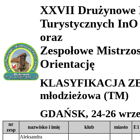
XXVII Drużynowe M
Turystycznych InO
oraz
Zespołowe Mistrzo
Orientację
KLASYFIKACJA ZE
młodzieżowa (TM)
GDAŃSK, 24-26 wrześ
nr
nazwisko i imię
klub
miasto
E1
zesp
Aleksandra