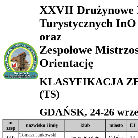
XXVII Drużynowe M
Turystycznych InO
oraz
Zespołowe Mistrzo
Orientację
KLASYFIKACJA ZES
(TS)
GDAŃSK, 24-26 wrześ
nr
nazwisko i imię
klub
miasto
E1
zesp
Tomasz Jankowski,
010
Indywidualnie
Gdańsk
24