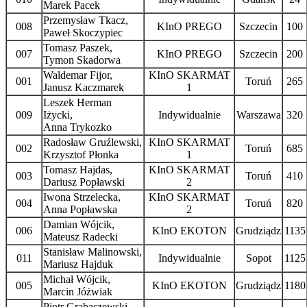
Marek Pacek
Przemysław Tkacz,
008
KInO PREGO
Szczecin
100
Paweł Skoczypiec
Tomasz Paszek,
007
KInO PREGO
Szczecin
200
Tymon Skadorwa
Waldemar Fijor,
KInO SKARMAT
001
Toruń
265
Janusz Kaczmarek
1
Leszek Herman
009
Iżycki,
Indywidualnie
Warszawa
320
Anna Trykozko
Radosław Gruźlewski,
KInO SKARMAT
002
Toruń
685
Krzysztof Płonka
1
Tomasz Hajdas,
KInO SKARMAT
003
Toruń
410
Dariusz Popławski
2
Iwona Strzelecka,
KInO SKARMAT
004
Toruń
820
Anna Popławska
2
Damian Wójcik,
006
KInO EKOTON
Grudziądz
1135
Mateusz Radecki
Stanisław Malinowski,
011
Indywidualnie
Sopot
1125
Mariusz Hajduk
Michał Wójcik,
005
KInO EKOTON
Grudziądz
1180
Marcin Jóżwiak
Piotr Grabaszewski,